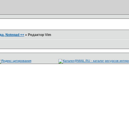
да, Notepad ++
»
Редактор Vim