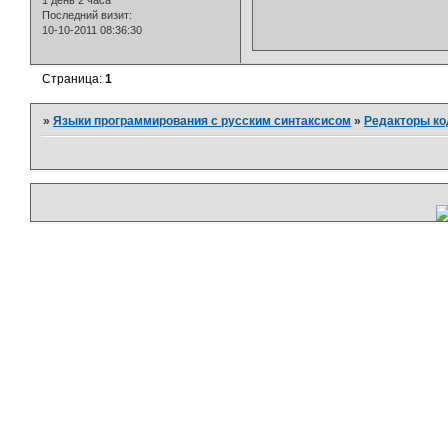
1 день 2 часа
Последний визит:
10-10-2011 08:36:30
Страница:
1
»
Языки программирования с русским синтаксисом
»
Редакторы ко