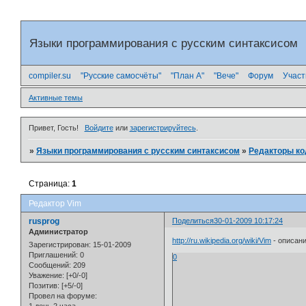
Языки программирования с русским синтаксисом
compiler.su
"Русские самосчёты"
"План А"
"Вече"
Форум
Участ
Активные темы
Привет, Гость!
Войдите
или
зарегистрируйтесь
.
»
Языки программирования с русским синтаксисом
»
Редакторы ко
Страница:
1
Редактор Vim
rusprog
Поделиться
30-01-2009 10:17:24
Администратор
http://ru.wikipedia.org/wiki/Vim
- описани
Зарегистрирован
: 15-01-2009
Приглашений:
0
0
Сообщений:
209
Уважение:
[+0/-0]
Позитив:
[+5/-0]
Провел на форуме: