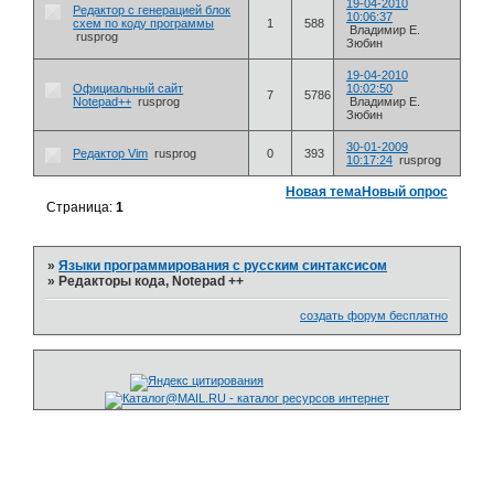
19-04-2010
Редактор с генерацией блок
10:06:37
схем по коду программы
1
588
Владимир Е.
rusprog
Зюбин
19-04-2010
Официальный сайт
10:02:50
7
5786
Notepad++
rusprog
Владимир Е.
Зюбин
30-01-2009
Редактор Vim
rusprog
0
393
10:17:24
rusprog
Новая тема
Новый опрос
Страница:
1
»
Языки программирования с русским синтаксисом
»
Редакторы кода, Notepad ++
создать форум бесплатно