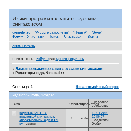
Языки программирования с русским
синтаксисом
compiler.su
"Русские самосчёты"
"План А"
"Вече"
Форум
Участники
Поиск
Регистрация
Войти
Активные темы
Привет, Гость!
Войдите
или
зарегистрируйтесь
.
»
Языки программирования с русским синтаксисом
»
Редакторы кода, Notepad ++
Страница:
1
Новая тема
Новый опрос
Редакторы кода, Notepad ++
Последнее
Тема
Ответов
Просмотров
сообщение
редактор SciTE - с
19-04-2010
подсветкой синтаксиса,
10:08:07
1
2664
сворачиванием кода и т.п.
Владимир Е.
ру
rusprog
Зюбин