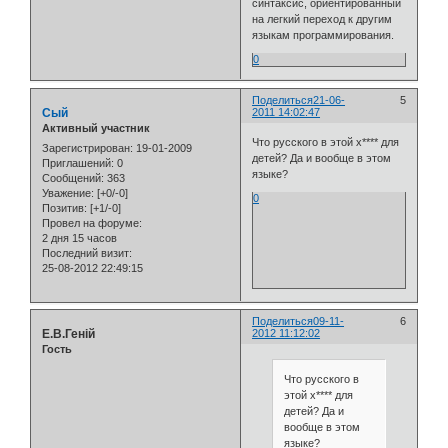
синтаксис, ориентированный
на легкий переход к другим
языкам программирования.
0
Поделиться
21-06-
5
Сый
2011 14:02:47
Активный участник
Что русского в этой х**** для
Зарегистрирован
: 19-01-2009
детей? Да и вообще в этом
Приглашений:
0
языке?
Сообщений:
363
Уважение:
[+0/-0]
0
Позитив:
[+1/-0]
Провел на форуме:
2 дня 15 часов
Последний визит:
25-08-2012 22:49:15
Поделиться
09-11-
6
Е.В.Геній
2012 11:12:02
Гость
Что русского в
этой х**** для
детей? Да и
вообще в этом
языке?