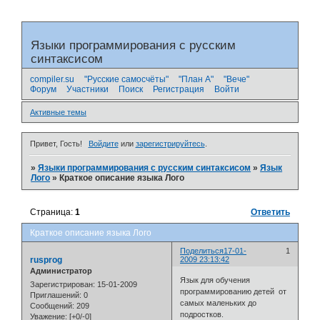
Языки программирования с русским
синтаксисом
compiler.su
"Русские самосчёты"
"План А"
"Вече"
Форум
Участники
Поиск
Регистрация
Войти
Активные темы
Привет, Гость!
Войдите
или
зарегистрируйтесь
.
»
Языки программирования с русским синтаксисом
»
Язык
Лого
»
Краткое описание языка Лого
Страница:
1
Ответить
Краткое описание языка Лого
Поделиться
17-01-
1
rusprog
2009 23:13:42
Администратор
Язык для обучения
Зарегистрирован
: 15-01-2009
программированию детей от
Приглашений:
0
самых маленьких до
Сообщений:
209
подростков.
Уважение:
[+0/-0]