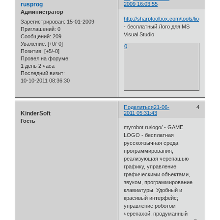
rusprog
2009 16:03:55
Администратор
http://sharptoolbox.com/tools/liogo
Зарегистрирован
: 15-01-2009
- бесплатный Лого для MS
Приглашений:
0
Visual Studio
Сообщений:
209
Уважение:
[+0/-0]
0
Позитив:
[+5/-0]
Провел на форуме:
1 день 2 часа
Последний визит:
10-10-2011 08:36:30
Поделиться
21-06-
4
KinderSoft
2011 05:31:43
Гость
myrobot.ru/logo/ - GAME
LOGO - бесплатная
русскоязычная среда
программирования,
реализующая черепашью
графику, управление
графическими объектами,
звуком, программирование
клавиатуры. Удобный и
красивый интерфейс;
управление роботом-
черепахой; продуманный