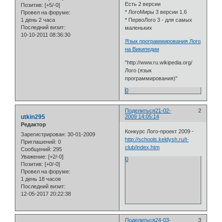
Есть 2 версии
Позитив:
[+5/-0]
* ЛогоМиры 3 версии 1.6
Провел на форуме:
1 день 2 часа
* ПервоЛого 3 - для самых
Последний визит:
маленьких
10-10-2011 08:36:30
Язык программирования Лого
на Википедии
"http://www.ru.wikipedia.org/
Лого (язык
программирования)"
0
Поделиться
21-02-
2
utkin295
2009 14:05:14
Редактор
Конкурс Лого-проект 2009 -
Зарегистрирован
: 30-01-2009
http://schools.keldysh.ru/t-
Приглашений:
0
club/index.htm
Сообщений:
295
Уважение:
[+2/-0]
0
Позитив:
[+0/-0]
Провел на форуме:
1 день 18 часов
Последний визит:
12-05-2017 20:22:38
Поделиться
24-03-
3