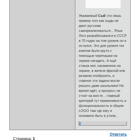
Уважаемый
Сый
это лишь
пример того как ѕыды не
дают русским
самореализоваться... Язык
Лого разрабатывался в СССР
в 70 годах на том уровне он и
остался. Это для уровня тех
компов было круто с
помощью черепашки на
экране нагадить. А ещё
станок мог, нагаженное на
экране, в железе фрезой или
резаком изобразить, и
главное эти задачи могли
решать даже школьники! Но
время идёт, а прогресс не
стоит на месте... главный
критерий тут применимость и
функциональность в общем
LOGO там где ему и
положено быть в утиле...
0
Ответить
Страница:
1