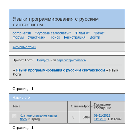
Языки программирования с русским
синтаксисом
compiler.su
"Русские самосчёты"
"План А"
"Вече"
Форум
Участники
Поиск
Регистрация
Войти
Активные темы
Привет, Гость!
Войдите
или
зарегистрируйтесь
.
»
Языки программирования с русским синтаксисом
»
Язык
Лого
Страница:
1
Язык Лого
Последнее
Тема
Ответов
Просмотров
сообщение
Краткое описание языка
09-11-2012
5
5464
Лого
rusprog
11:12:02
Е.В.Геній
Страница:
1