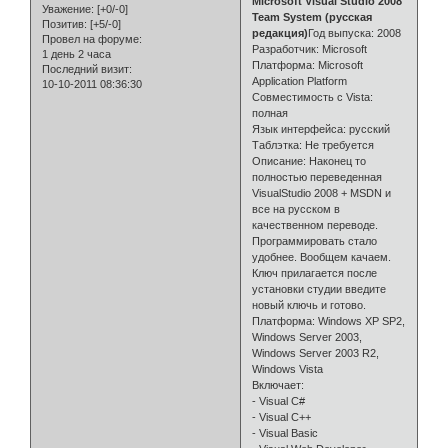
Microsoft Visual Studio 2008
Уважение:
[+0/-0]
Team System (русская
Позитив:
[+5/-0]
редакция)
Год выпуска: 2008
Провел на форуме:
Разработчик: Microsoft
1 день 2 часа
Платформа: Microsoft
Последний визит:
Application Platform
10-10-2011 08:36:30
Совместимость с Vista:
полная
Язык интерфейса: русский
Таблэтка: Не требуется
Описание: Наконец то
полностью переведенная
VisualStudio 2008 + MSDN и
все на русском в
качественном переводе.
Программировать стало
удобнее. Вообщем качаем.
Ключ прилагается после
установки студии введите
новый ключь и готово.
Платформа: Windows XP SP2,
Windows Server 2003,
Windows Server 2003 R2,
Windows Vista
Включает:
- Visual C#
- Visual C++
- Visual Basic