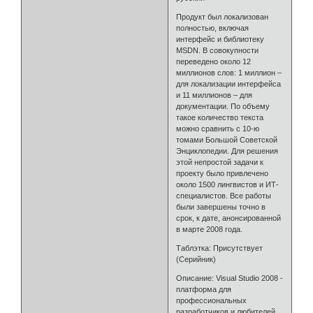
Продукт был локализован
полностью, включая
интерфейс и библиотеку
MSDN. В совокупности
переведено около 12
миллионов слов: 1 миллион –
для локализации интерфейса
и 11 миллионов – для
документации. По объему
такое количество текста
можно сравнить с 10-ю
томами Большой Советской
Энциклопедии. Для решения
этой непростой задачи к
проекту было привлечено
около 1500 лингвистов и ИТ-
специалистов. Все работы
были завершены точно в
срок, к дате, анонсированной
в марте 2008 года.
Таблэтка: Присутствует
(Серийник)
Описание: Visual Studio 2008 -
платформа для
профессиональных
разработчиков и любителей.