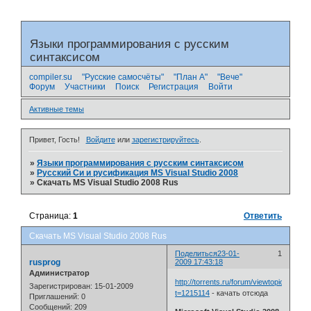
Языки программирования с русским
синтаксисом
compiler.su
"Русские самосчёты"
"План А"
"Вече"
Форум
Участники
Поиск
Регистрация
Войти
Активные темы
Привет, Гость!
Войдите
или
зарегистрируйтесь
.
»
Языки программирования с русским синтаксисом
»
Русский Си и русификация MS Visual Studio 2008
»
Скачать MS Visual Studio 2008 Rus
Страница:
1
Ответить
Скачать MS Visual Studio 2008 Rus
Поделиться
23-01-
1
rusprog
2009 17:43:18
Администратор
http://torrents.ru/forum/viewtopic.php?
Зарегистрирован
: 15-01-2009
t=1215114
- качать отсюда
Приглашений:
0
Сообщений:
209