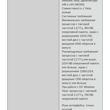
Windows Vista, [архитектуры
x86 и x64 (WOW)]
Совместимость с Vista:
полная
Системные требования:
Минимальные требования:
процессор с тактовой
частотой 1,6 ГГц, 384 МБ
оперативной памяти, экран с
разрешением 1024x768,
жесткий диск с частотой
вращения 5400 оборотов в
минуту
Рекомендуемые требования:
процессор с тактовой
частотой 2,2 ГГц или выше,
1024 МБ оперативной памяти
или больше, экран с
разрешением 1280x1024,
жесткий диск с частотой
вращения 7200 оборотов в
минуту или больше
При работе с ОС Windows
Vista: процессор с тактовой
частотой 2,4 ГГц, 768 МБ
оперативной памяти
Язык интерфейса: только
русский