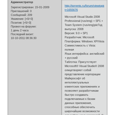
Администратор
http://torrents.ru/forum/viewtopic.php?
Зарегистрирован
: 15-01-2009
t=1655676
Приглашений:
0
Сообщений:
209
Microsoft Visual Studio 2008
Уважение:
[+0/-0]
Professional (rus/eng) + SP1 +
Позитив:
[+5/-0]
Team System (rus/eng)picГод
Провел на форуме:
выпуска: 2008
1 день 2 часа
Версия: 9.0 + SP1
Последний визит:
Разработчик: Microsoft
10-10-2011 08:36:30
Платформа: Windows XP/Vista
Совместимость с Vista:
полная
Язык интерфейса: английский
+ русский
Таблэтка: Присутствует
Microsoft® Visual Studio® 2008
олицетворяет собой
представление корпорации
Майкрософт об
интеллектуальных
клиентских приложениях и
позволяет разработчикам
быстро создавать
подключаемые к базам
данных приложения,
способные обеспечить
широчайшие возможности