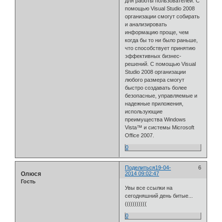
для работы пользователей. С
помощью Visual Studio 2008
организации смогут собирать
и анализировать
информацию проще, чем
когда бы то ни было раньше,
что способствует принятию
эффективных бизнес-
решений. С помощью Visual
Studio 2008 организации
любого размера смогут
быстро создавать более
безопасные, управляемые и
надежные приложения,
использующие
преимущества Windows
Vista™ и системы Microsoft
Office 2007.
0
Поделиться
19-04-
6
Олюся
2014 09:02:47
Гость
Увы все ссылки на
сегодняшний день битые...
(((((((((((
0