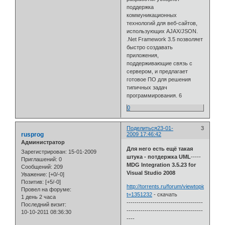
поддержка
коммуникационных
технологий для веб-сайтов,
использующих AJAX/JSON.
.Net Framework 3.5 позволяет
быстро создавать
приложения,
поддерживающие связь с
сервером, и предлагает
готовое ПО для решения
типичных задач
программирования. 6
0
Поделиться
23-01-
3
rusprog
2009 17:46:42
Администратор
Для него есть ещё такая
Зарегистрирован
: 15-01-2009
штука - потдержка UML
-----
Приглашений:
0
MDG Integration 3.5.23 for
Сообщений:
209
Visual Studio 2008
Уважение:
[+0/-0]
Позитив:
[+5/-0]
http://torrents.ru/forum/viewtopic.php?
Провел на форуме:
t=1351232
- скачать
1 день 2 часа
--------------------------------------
Последний визит:
--------------------------------------
10-10-2011 08:36:30
----