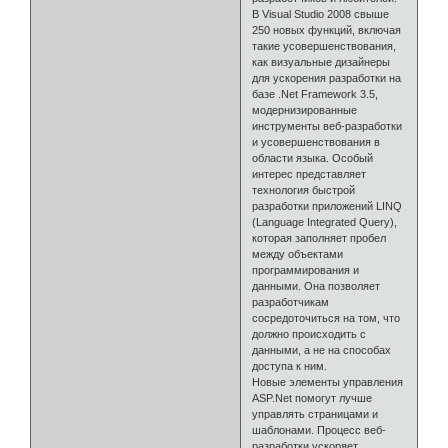
В Visual Studio 2008 свыше
250 новых функций, включая
такие усовершенствования,
как визуальные дизайнеры
для ускорения разработки на
базе .Net Framework 3.5,
модернизированные
инструменты веб-разработки
и усовершенствования в
области языка. Особый
интерес представляет
технология быстрой
разработки приложений LINQ
(Language Integrated Query),
которая заполняет пробел
между объектами
программирования и
данными. Она позволяет
разработчикам
сосредоточиться на том, что
должно происходить с
данными, а не на способах
доступа к ним.
Новые элементы управления
ASP.Net помогут лучше
управлять страницами и
шаблонами. Процесс веб-
разработки ускоряет