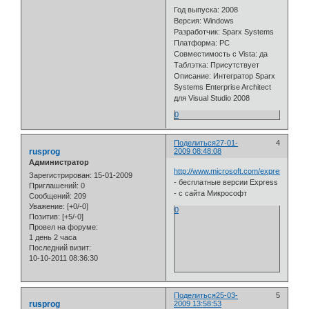
Год выпуска: 2008
Версия: Windows
Разработчик: Sparx Systems
Платформа: PC
Совместимость с Vista: да
Таблэтка: Присутствует
Описание: Интегратор Sparx
Systems Enterprise Architect
для Visual Studio 2008
0
Поделиться
27-01-
4
rusprog
2009 08:48:08
Администратор
http://www.microsoft.com/express/ru/do
Зарегистрирован
: 15-01-2009
- бесплатные версии Express
Приглашений:
0
- с сайта Микрософт
Сообщений:
209
Уважение:
[+0/-0]
0
Позитив:
[+5/-0]
Провел на форуме:
1 день 2 часа
Последний визит:
10-10-2011 08:36:30
Поделиться
25-03-
5
rusprog
2009 13:58:53