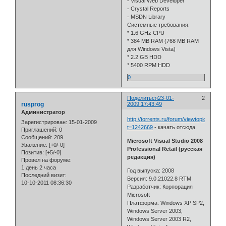
- Visual Web Developer
- Crystal Reports
- MSDN Library
Системные требования:
* 1.6 GHz CPU
* 384 MB RAM (768 MB RAM
для Windows Vista)
* 2.2 GB HDD
* 5400 RPM HDD
0
Поделиться
23-01-
2
rusprog
2009 17:43:49
Администратор
http://torrents.ru/forum/viewtopic.php?
Зарегистрирован
: 15-01-2009
t=1242669
- качать отсюда
Приглашений:
0
Сообщений:
209
Microsoft Visual Studio 2008
Уважение:
[+0/-0]
Professional Retail (русская
Позитив:
[+5/-0]
редакция)
Провел на форуме:
1 день 2 часа
Год выпуска: 2008
Последний визит:
Версия: 9.0.21022.8 RTM
10-10-2011 08:36:30
Разработчик: Корпорация
Microsoft
Платформа: Windows XP SP2,
Windows Server 2003,
Windows Server 2003 R2,