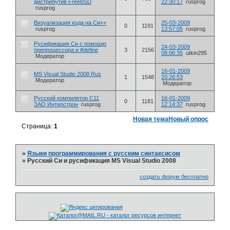
дистрибутив FreeBSD
22:30:17
rusprog
rusprog
Визуализация кода на Си++
25-03-2009
0
1191
rusprog
13:57:05
rusprog
Русификация Си с помощю
24-03-2009
препроцессора и #define
3
2156
08:06:35
utkin295
Модератор
16-01-2009
MS Visual Studio 2008 Rus
1
1548
20:26:53
Модератор
Модератор
Русский компилятор С11
16-01-2009
0
1181
ЗАО Интерстрон
rusprog
12:14:37
rusprog
Новая тема
Новый опрос
Страница:
1
»
Языки программирования с русским синтаксисом
»
Русский Си и русификация MS Visual Studio 2008
создать форум бесплатно