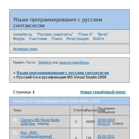
Языки программирования с русским
синтаксисом
compiler.su
"Русские самосчёты"
"План А"
"Вече"
Форум
Участники
Поиск
Регистрация
Войти
Активные темы
Привет, Гость!
Войдите
или
зарегистрируйтесь
.
»
Языки программирования с русским синтаксисом
»
Русский Си и русификация MS Visual Studio 2008
Страница:
1
Новая тема
Новый опрос
Русский Си и русификация MS Visual Studio 2008
Последнее
Тема
Ответов
Просмотров
сообщение
Скачать MS Visual Studio
19-04-2014
5
48406
2008 Rus
rusprog
09:02:47
Олюся
Rus - BSD -
русифицированный
26-02-2011
0
739