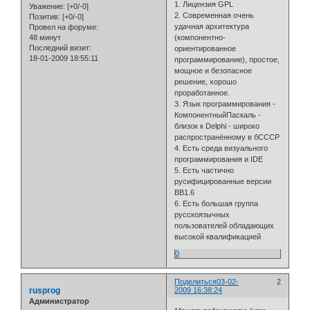
1. Лицензия GPL
Уважение:
[+0/-0]
2. Современная очень
Позитив:
[+0/-0]
удачная архитектура
Провел на форуме:
48 минут
(компонентно-
Последний визит:
ориентированное
18-01-2009 18:55:11
программирование), простое,
мощное и безопасное
решение, хорошо
проработанное.
3. Язык программирования -
КомпонентныйПаскаль -
близок к Delphi - широко
распространённому в бСССР
4. Есть среда визуального
программирования и IDE
5. Есть частично
русифицированные версии
BB1.6
6. Есть большая группа
русскоязычных
пользователей обладающих
высокой квалификацией
0
Поделиться
03-02-
2
rusprog
2009 16:38:24
Администратор