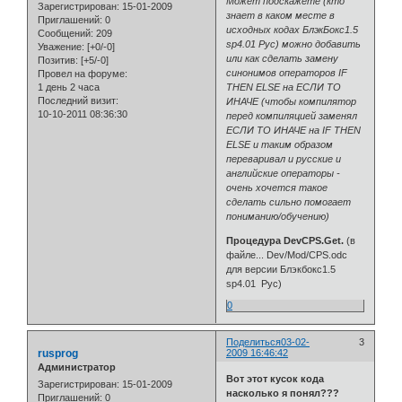
Может подскажете (кто
Зарегистрирован
: 15-01-2009
знает в каком месте в
Приглашений:
0
исходных кодах БлэкБокс1.5
Сообщений:
209
sp4.01 Рус) можно добавить
Уважение:
[+0/-0]
или как сделать замену
Позитив:
[+5/-0]
синонимов операторов IF
Провел на форуме:
1 день 2 часа
THEN ELSE на ЕСЛИ ТО
Последний визит:
ИНАЧЕ (чтобы компилятор
10-10-2011 08:36:30
перед компиляцией заменял
ЕСЛИ ТО ИНАЧЕ на IF THEN
ELSE и таким образом
переваривал и русские и
английские операторы -
очень хочется такое
сделать сильно помогает
пониманию/обучению)
Процедура DevCPS.Get.
(в
файле... Dev/Mod/CPS.odc
для версии Блэкбокс1.5
sp4.01 Рус)
0
Поделиться
03-02-
3
rusprog
2009 16:46:42
Администратор
Вот этот кусок кода
Зарегистрирован
: 15-01-2009
насколько я понял???
Приглашений:
0