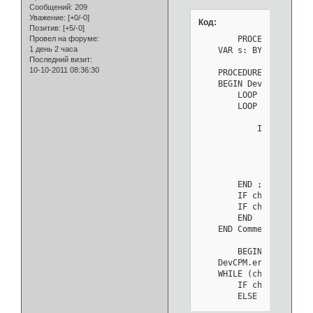
Сообщений:
209
Уважение:
[+0/-0]
Код:
Позитив:
[+5/-0]
	PROCEDURE Get*(VAR sym: BYTE);

Провел на форуме:
1 день 2 часа
    VAR s: BYTE; old: IN
Последний визит:
10-10-2011 08:36:30
    PROCEDURE Comment;	(* do not read after end of file *)

    BEGIN DevCPM.Get(ch)
    	LOOP

        LOOP

        	WHILE ch = "(" DO DevCPM.Get(ch);

            IF ch = "*" 
        	END ;

        	IF ch = "*" THEN DevCPM.Get(ch); EXIT END ;

        	IF ch = DevCPM.Eot THEN EXIT END ;

        	DevCPM.Get(ch)

        END ;

        IF ch = ")" THE
        IF ch = DevCPM.
    	END

    END Comment;

	BEGIN

    DevCPM.errpos := Dev
    WHILE (ch <= " ") O
    	IF ch = DevCPM.Eot THEN sym := eof; RETURN

    	ELSE DevCPM.Get(ch)

    	END
