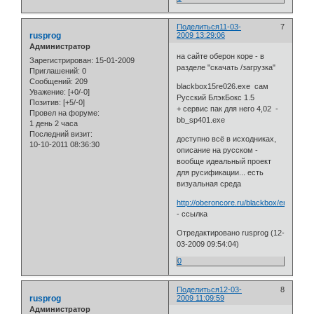
Поделиться
11-03-
7
rusprog
2009 13:29:06
Администратор
на сайте оберон коре - в
Зарегистрирован
: 15-01-2009
разделе "скачать /загрузка"
Приглашений:
0
Сообщений:
209
blackbox15re026.exe сам
Уважение:
[+0/-0]
Русский БлэкБокс 1.5
Позитив:
[+5/-0]
+ сервис пак для него 4,02 -
Провел на форуме:
bb_sp401.exe
1 день 2 часа
Последний визит:
доступно всё в исходниках,
10-10-2011 08:36:30
описание на русском -
вообще идеальный проект
для русификации... есть
визуальная среда
http://oberoncore.ru/blackbox/environme
- ссылка
Отредактировано rusprog (12-
03-2009 09:54:04)
0
Поделиться
12-03-
8
rusprog
2009 11:09:59
Администратор