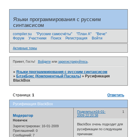
Языки программирования с русским
синтаксисом
compiler.su
"Русские самосчёты"
"План А"
"Вече"
Форум
Участники
Поиск
Регистрация
Войти
Активные темы
Привет, Гость!
Войдите
или
зарегистрируйтесь
.
»
Языки программирования с русским синтаксисом
»
БлэкБокс (Компонентный Паскаль)
»
Русификация
BlackBox
Страница:
1
Ответить
Русификация BlackBox
Поделиться
16-01-
1
Модератор
2009 22:20:38
Новичок
BlackBox очень подходит для
Зарегистрирован
: 16-01-2009
русификации по следующим
Приглашений:
0
причинам:
Сообщений:
7