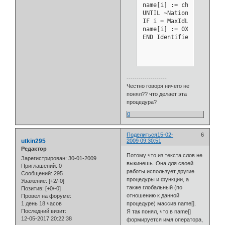
            END

name[i] := ch; INC(i); D
    	| "G".."H", "J", "K", "Q", "S", "X".."Z", "a".."z", "_", "А".."я", "ё", "Ё": Identifier(s)

UNTIL ~National.IsIdent
    	| "["  : s := lbrak; DevCPM.Get(ch)

IF i = MaxIdLen THEN err
    	| "]"  : s := rbrak; DevCPM.Get(ch)

name[i] := 0X; sym := id
    	| "^"  : s := arrow; DevCPM.Get(ch)

END Identifier;
    	| "$"  : s := dollar; DevCPM.Get(ch)

    	| "{"  : s := lbrace; DevCPM.Get(ch);

    	| "|"  : s := bar; DevCPM.Get(ch)

    	| "}"  : s := rbrace; DevCPM.Get(ch)

    	| "~"  : s := not; DevCPM.Get(ch)

--------------------
    	| 7FX  : s := upto; DevCPM.Get(ch)

Честно говоря ничего не
    ELSE s :=  null; Dev
понял?? что делает эта
    END ;

процедура?
    sym := s

0
	END Get;

	PROCEDURE Init*;

Поделиться
15-02-
6
	BEGIN ch := " "

utkin295
2009 09:30:51
	END Init;

Редактор
Потому что из текста слов не
Зарегистрирован
: 30-01-2009
выкинешь. Она для своей
END DevCPS.
Приглашений:
0
работы использует другие
Сообщений:
295
процедуры и функции, а
Уважение:
[+2/-0]
также глобальный (по
Позитив:
[+0/-0]
отношению к данной
Провел на форуме:
1 день 18 часов
процедуре) массив name[].
Последний визит:
Я так понял, что в name[]
12-05-2017 20:22:38
формируется имя оператора,