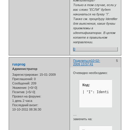
компилятора?
    	| "B": Identifier(s);

Только в том случае, если у
            IF name = "
вас слово "ЕСЛИ" будет
            ELSIF name =
начинаться на букву "I".
            END

Также см. процедуру Identifier
    	| "C": Identifier(s);

для выяснения, какие буквы
            IF name = "C
приемлемы в
            ELSIF name 
идентификаторах. В целом
            ELSIF name 
копаете в правильном
            END

направлении.
    	| "D": Identifier(s);

            IF name = "D
0
            ELSIF name 
            END

Поделиться
10-02-
5
    	| "E": Identifier(s);

rusprog
2009 13:57:41
            IF name = "E
Администратор
            ELSIF name 
Очевидно необходимо:
Зарегистрирован
: 15-01-2009
            ELSIF name 
Приглашений:
0
            ELSIF name 
Сообщений:
209
Код:
            END

Уважение:
[+0/-0]
    	| "F": Identifier(s); IF name = "FOR" THEN s := for END

| "I": Identifier(s); I
Позитив:
[+5/-0]
    	| "I": Identifier(s);

Провел на форуме:
            IF name = "I
1 день 2 часа
            ELSIF name =
Последний визит:
            ELSIF name =
10-10-2011 08:36:30
            ELSIF name 
....
            END

заменить на:
    	| "L": Identifier(s); IF name = "LOOP" THEN s := loop END

    	| "M": Identifier(s);
