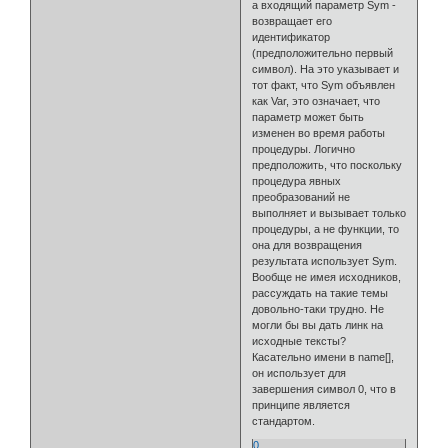
а входящий параметр Sym -
возвращает его
идентификатор
(предположительно первый
символ). На это указывает и
тот факт, что Sym объявлен
как Var, это означает, что
параметр может быть
изменен во время работы
процедуры. Логично
предположить, что поскольку
процедура явных
преобразований не
выполняет и вызывает только
процедуры, а не функции, то
она для возвращения
результата использует Sym.
Вообще не имея исходников,
рассуждать на такие темы
довольно-таки трудно. Не
могли бы вы дать линк на
исходные тексты?
Касательно имени в name[],
он использует для
завершения символ 0, что в
принципе является
стандартом.
0