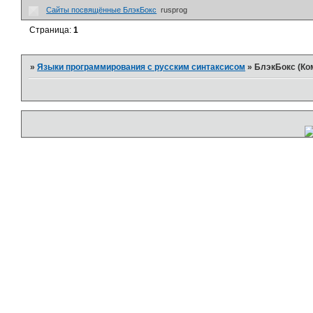
Сайты посвящённые БлэкБокс
rusprog
Страница:
1
»
Языки программирования с русским синтаксисом
»
БлэкБокс (Ко