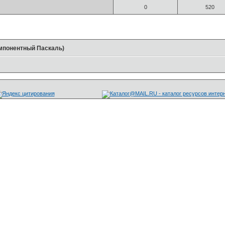
0
520
мпонентный Паскаль)