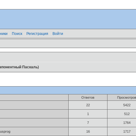
ники
Поиск
Регистрация
Войти
мпонентный Паскаль)
Ответов
Просмотро
22
5422
1
512
7
1764
rusprog
16
1717