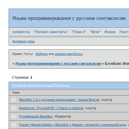
Языки программирования с русским синтаксисом
compiler.su
"Русские самосчёты"
"План А"
"Вече"
Форум
Участ
Активные темы
Привет, Гость!
Войдите
или
зарегистрируйтесь
.
»
Языки программирования с русским синтаксисом
»
БлэкБокс (Ко
Страница:
1
БлэкБокс (Компонентный Паскаль)
Тема
BlackBox 1.5 с русскими операторами - Альфа Версия
rusprog
Конвертор - Русский КП -> Глагол и обратно
rusprog
Русификация BlackBox
Модератор
Проект Чёрная Корбка = BlackBox + Дракон - редактор с генерацией кода