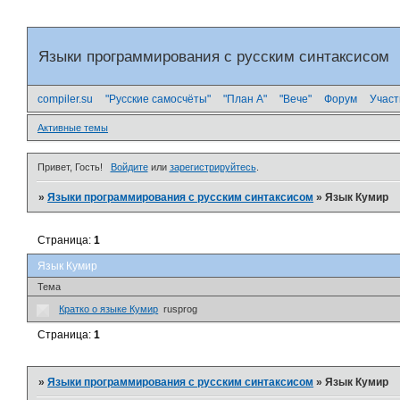
Языки программирования с русским синтаксисом
compiler.su
"Русские самосчёты"
"План А"
"Вече"
Форум
Участ
Активные темы
Привет, Гость!
Войдите
или
зарегистрируйтесь
.
»
Языки программирования с русским синтаксисом
»
Язык Кумир
Страница:
1
Язык Кумир
Тема
Кратко о языке Кумир
rusprog
Страница:
1
»
Языки программирования с русским синтаксисом
»
Язык Кумир