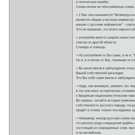
в логическую ошибку
Снова ничем не обоснованные слова.
> У Вас она называется "Великорусска
является общим участком клавиатур с
машин с русским алфавитом" - совсе
Это не название, это всего-навсего 
> употребив вместо широко известног
совсем из другой области.
Словарь в помощь.
> Но употребили-то Вы сами, а не я, 
Но я, в отличие от Вас, понимаю те сл
> Вы меня ввели в заблуждение отно
Вашей собственной раскладки
Это Вы себя сами ввели в заблуждени
> Надо, как минимум, уважать тех лю
в тех или иных исторических условия
к бредовым националистическим наво
Во-первых, читайте историю появления
собственность русского народа, госуд
придёт в голову только последнему и
> Например, иногда русские слова кор
что разного рода сокращения крайне 
состоящий из сокращённых слов, выг
и на английском.