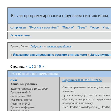
Языки программирования с русским синтаксисом
compiler.su
"Русские самосчёты"
"План А"
"Вече"
Форум
Участ
Активные темы
Привет, Гость!
Войдите
или
зарегистрируйтесь
.
»
Языки программирования с русским синтаксисом
»
Зачем нужнен
Страница:
«
1
2
3
4
5
»
Русский язык и программирование
Сый
Поделиться
11-09-2011 07:24:57
Активный участник
Ожегов правильно написал, что лишь 
Зарегистрирован
: 19-01-2009
значение.
Приглашений:
0
Русская нация, суть восточная ветвь
Сообщений:
363
образом, великоросы - это крупнейша
Уважение:
[+0/-0]
негодование я не пойму.
Позитив:
[+1/-0]
См.: [ traditio.ru/wiki/Русские ], [ tradit
Провел на форуме: