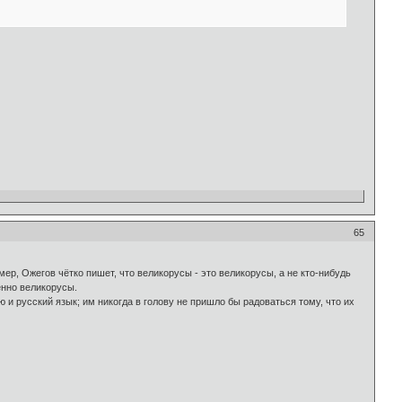
65
мер, Ожегов чётко пишет, что великорусы - это великорусы, а не кто-нибудь
енно великорусы.
 и русский язык; им никогда в голову не пришло бы радоваться тому, что их