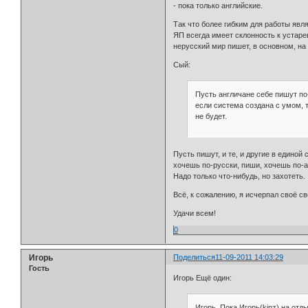
- пока только английские.
Так что более гибким для работы явл
ЯП всегда имеет склонность к устаре
нерусский мир пишет, в основном, на
Сый:
Пусть англичане себе пишут по-
если система создана с умом, 
не будет.
Пусть пишут, и те, и другие в едино
хочешь по-русски, пиши, хочешь по-а
Надо только что-нибудь, но захотеть.
Всё, к сожалению, я исчерпал своё с
Удачи всем!
0
Игорь
Поделиться
11-09-2011 14:03:29
Гость
Игорь Ещё один:
Игорь, Пока Игорь(kinz) на отд