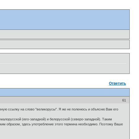
Ответить
61
вную ссылку на слово "великорусы". Я же не поленюсь и объясню Вам его
, малорусской (юго-западной) и белорусской (северо-западной). Таким
аким образом, здесь употребление этого термина необходимо. Поэтому Ваше