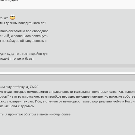
то, а?
; мы должны победить кого-то?
ерпано абсолютно всё свободное
ся Сый, и пообещала психануть
но не займусь её запущенными
дти куда-то в гости крайне для
ханёт, то так и будет.
вим ему пятёрку, а, Сый?
такие люди, которые сомневаются в правильности толкования некоторых слов. Как, напри
орусы" - это то ли русские, то ли вообще несуществующее понятие, но никак не собств
их словарей тех лет. Ибо, в отличие от некоторых, такие люди реально любили Россию
едие мешают с дерьмом.
ть, я прочитаю об этом в каком-нибудь более