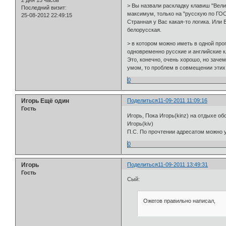
2 дня 15 часов
> Вы назвали раскладку клавиш "Велик
Последний визит:
максимум, только на "русскую по ГОС
25-08-2012 22:49:15
Странная у Вас какая-то логика. Или 
белорусская.
> в котором можно иметь в одной пр
одновременно русские и английские 
Это, конечно, очень хорошо, но зачем
умом, то проблем в совмещении этих 
0
Игорь Ещё один
Поделиться
11-09-2011 11:09:16
Гость
Игорь, Пока Игорь(kinz) на отдыхе о
Игорь(kiv)
П.С. По прочтении адресатом можно уд
0
Игорь
Поделиться
11-09-2011 13:49:31
Гость
Сый:
Ожегов правильно написал,