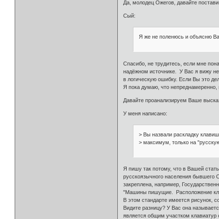
Да, молодец Ожегов, давайте постави
Сый:
Я же не поленюсь и объясню Ва
Спасибо, не трудитесь, если мне пона
надёжном источнике. У Вас я вижу н
в логическую ошибку. Если Вы это де
Я пока думаю, что непреднамеренно, 
Давайте проанализируем Ваше высказ
У меня написано:
> Вы назвали раскладку клавиш 
> максимум, только на "русску
Я пишу так потому, что в Вашей ста
русскоязычного населения бывшего 
закреплена, например, Государстве
"Машины пишущие. Расположение кла
В этом стандарте имеется рисунок, 
Видите разницу? У Вас она называется
является общим участком клавиатур с