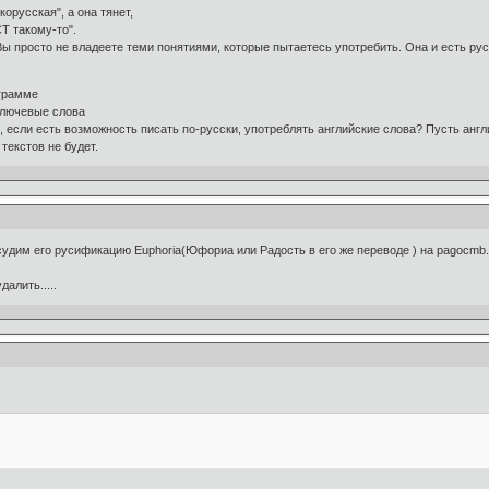
орусская", а она тянет,
Т такому-то".
Вы просто не владеете теми понятиями, которые пытаетесь употребить. Она и есть рус
ограмме
ключевые слова
, если есть возможность писать по-русски, употреблять английские слова? Пусть англ
текстов не будет.
бсудим его русификацию Euphoria(Юфориа или Радость в его же переводе ) на pagocmb.
алить.....