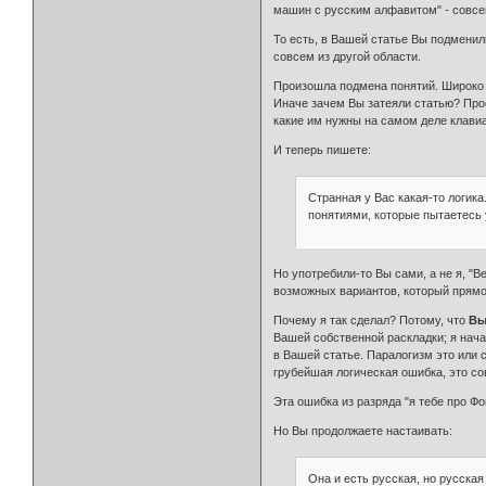
машин с русским алфавитом" - совсе
То есть, в Вашей статье Вы подменил
совсем из другой области.
Произошла подмена понятий. Широко 
Иначе зачем Вы затеяли статью? Про
какие им нужны на самом деле клави
И теперь пишете:
Странная у Вас какая-то логика
понятиями, которые пытаетесь 
Но употребили-то Вы сами, а не я, "В
возможных вариантов, который прямо 
Почему я так сделал? Потому, что
Вы
Вашей собственной раскладки; я нач
в Вашей статье. Паралогизм это или 
грубейшая логическая ошибка, это с
Эта ошибка из разряда "я тебе про Фом
Но Вы продолжаете настаивать:
Она и есть русская, но русская