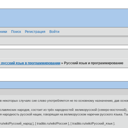
ники
Поиск
Регистрация
Войти
 русский язык в программировании
»
Русский язык и программирование
в некоторых случаях сие слово употребляется не по основному назначению, дав осно
 славянских народов, состоит из трёх народностей: великорусской (северо-восточной)
я народность русской нации, говорящая на великорусском наречии русского языка. Т
io.ru/wiki/Русский_народ ], [ traditio.ru/wiki/Россия ], [ traditio.ru/wiki/Русский_язык ].