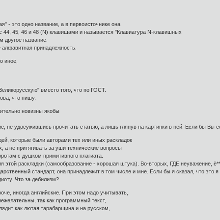
я" - это одно название, а в первоисточнике она
 44, 45, 46 и 48 (N) клавишами и называется "Клавиатура N-клавишных
м другое название.
её алфавитная принадлежность.
о иное,
"Великорусскую" вместо того, что по ГОСТ.
ова, что пишу.
сительно новизны якобы
е, не удосужившись прочитать статью, а лишь глянув на картинки в ней. Если бы Вы её
дей, которые были авторами тех или иных раскладок
х, а не притягивать за уши технические вопросы
ротам с душком примитивного плагиата.
 этой раскладки (самообразование - хорошая штука). Во-вторых, ГДЕ неуважение, ё***
арственный стандарт, она принадлежит в том числе и мне. Если бы я сказал, что это я 
диоту. Что за дебилизм?
оче, иногда английские. При этом надо учитывать,
нежелательны, так как программный текст,
лядит как лютая тарабарщина и на русском,