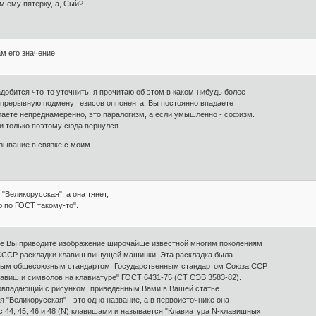
м ему пятёрку, а, Сый?
м его значение.
добится что-то уточнить, я прочитаю об этом в каком-нибудь более
епрерывную подмену тезисов оппонента, Вы постоянно впадаете
лаете непреднамеренно, это паралогизм, а если умышленно - софизм.
и только поэтому сюда вернулся.
ывание в связке с моим.
"Великорусская", а она тянет,
ю по ГОСТ такому-то".
тье Вы приводите изображение широчайше известной многим поколениям
СССР раскладки клавиш пишущей машинки. Эта раскладка была
нным общесоюзным стандартом, Государственным стандартом Союза ССР
виш и символов на клавиатуре" ГОСТ 6431-75 (СТ СЭВ 3583-82).
совпадающий с рисунком, приведенным Вами в Вашей статье.
 "Великорусская" - это одно название, а в первоисточнике она
 44, 45, 46 и 48 (N) клавишами и называется "Клавиатура N-клавишных