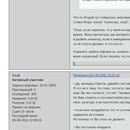
Что-то Игорей тут собралось многова
Слово Игорь значит "воинство, сила"
Тёзка, если серьёзно, то у меня исч
время. Жена прочитала, как материт
и разбить монитор, если я немедлен
за её отпуск делами. А это ого-го ...
Извините, ребята юфористы, момент и
меня неудачный. Если сказала, что пси
0
Сый
Поделиться
11-09-2011 16:21:42
Активный участник
> Да, молодец Ожегов, давайте поста
Зарегистрирован
: 19-01-2009
Я это не к тому. А к тому, что есть 
Приглашений:
0
ещё; Вы же считаете, что нет: "велик
Сообщений:
363
Не Вам спорить в составителями русск
Уважение:
[+0/-0]
язык, культуру и историческое насл
Позитив:
[+1/-0]
Провел на форуме:
> если мне понадобится что-то уточни
2 дня 15 часов
надёжном источнике
Последний визит:
Но почему-то Вы этого не делаете.
25-08-2012 22:49:15
> Вы постоянно впадаете