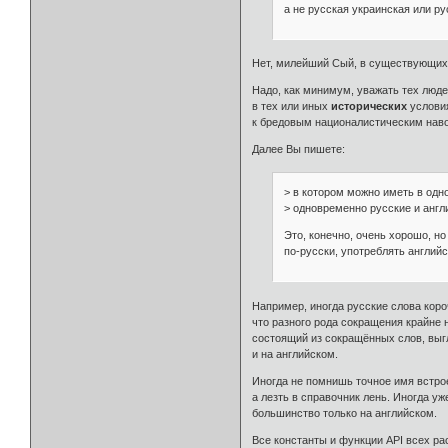
а не русская украинская или ру
Нет, милейший Сый, в существующих 
Надо, как минимум, уважать тех люде
в тех или иных
исторических
условия
к бредовым националистическим наво
Далее Вы пишете:
> в котором можно иметь в одн
> одновременно русские и англ
Это, конечно, очень хорошо, но
по-русски, употреблять англий
Например, иногда русские слова коро
что разного рода сокращения крайне 
состоящий из сокращённых слов, выг
и на английском.
Иногда не помнишь точное имя встро
а лезть в справочник лень. Иногда уж
большинство только на английском.
Все константы и функции API всех р