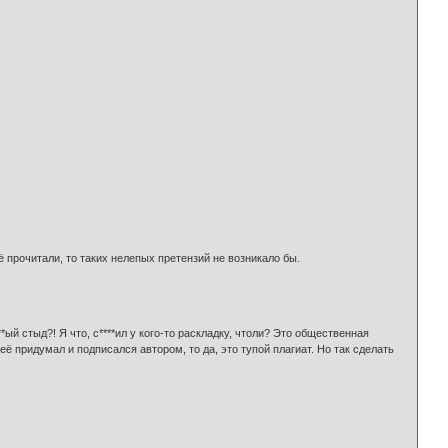
 прочитали, то таких нелепых претензий не возникало бы.
ый стыд?! Я что, с****ил у кого-то раскладку, чтоли? Это общественная
её придумал и подписался автором, то да, это тупой плагиат. Но так сделать