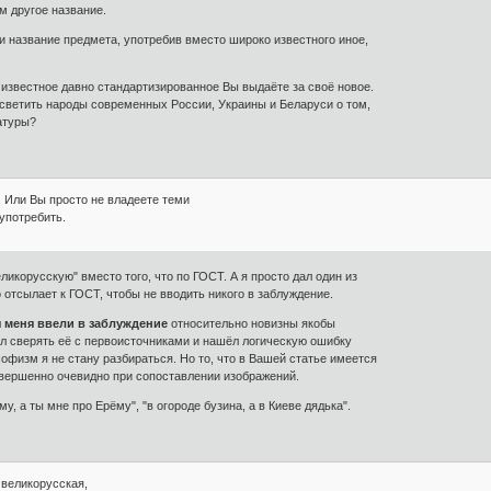
м другое название.
и название предмета, употребив вместо широко известного иное,
известное давно стандартизированное Вы выдаёте за своё новое.
светить народы современных России, Украины и Беларуси о том,
атуры?
. Или Вы просто не владеете теми
употребить.
еликорусскую" вместо того, что по ГОСТ. А я просто дал один из
отсылает к ГОСТ, чтобы не вводить никого в заблуждение.
 меня ввели в заблуждение
относительно новизны якобы
ал сверять её с первоисточниками и нашёл логическую ошибку
софизм я не стану разбираться. Но то, что в Вашей статье имеется
овершенно очевидно при сопоставлении изображений.
у, а ты мне про Ерёму", "в огороде бузина, а в Киеве дядька".
 великорусская,