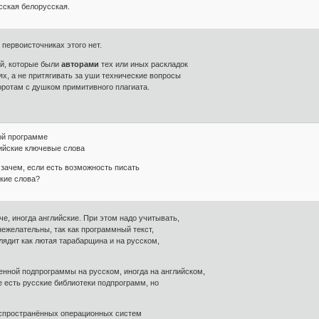
сская белорусская.
первоисточниках этого нет.
й, которые были
авторами
тех или иных раскладок
х, а не притягивать за уши технические вопросы
ротам с душком примитивного плагиата.
ой программе
ийские ключевые слова
 зачем, если есть возможность писать
ские слова?
че, иногда английские. При этом надо учитывать,
нежелательны, так как программный текст,
лядит как лютая тарабарщина и на русском,
енной подпрограммы на русском, иногда на английском,
е есть русские библиотеки подпрограмм, но
аспространённых операционных систем