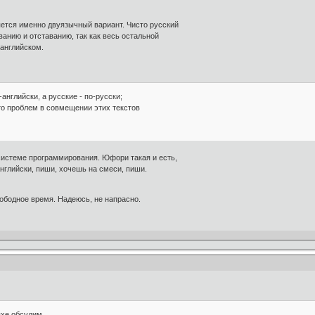
яется именно двуязычный вариант. Чисто русский
ванию и отставанию, так как весь остальной
 английском.
английски, а русские - по-русски;
то проблем в совмещении этих текстов
й системе программирования. Юфори такая и есть,
нглийски, пиши, хочешь на смеси, пиши.
вободное время. Надеюсь, не напрасно.
ыхе обсудим