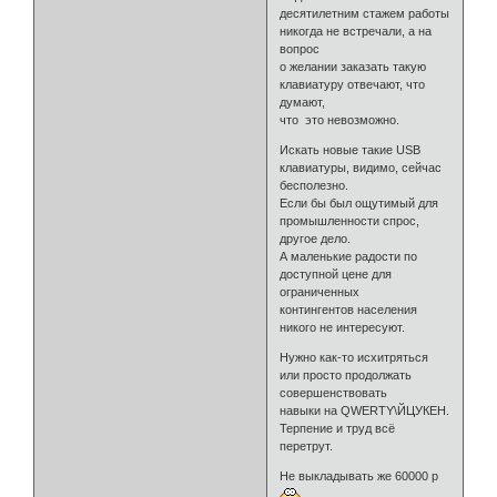
десятилетним стажем работы
никогда не встречали, а на
вопрос
о желании заказать такую
клавиатуру отвечают, что
думают,
что это невозможно.
Искать новые такие USB
клавиатуры, видимо, сейчас
бесполезно.
Если бы был ощутимый для
промышленности спрос,
другое дело.
А маленькие радости по
доступной цене для
ограниченных
контингентов населения
никого не интересуют.
Нужно как-то исхитряться
или просто продолжать
совершенствовать
навыки на QWERTY\ЙЦУКЕН.
Терпение и труд всё
перетрут.
Не выкладывать же 60000 р