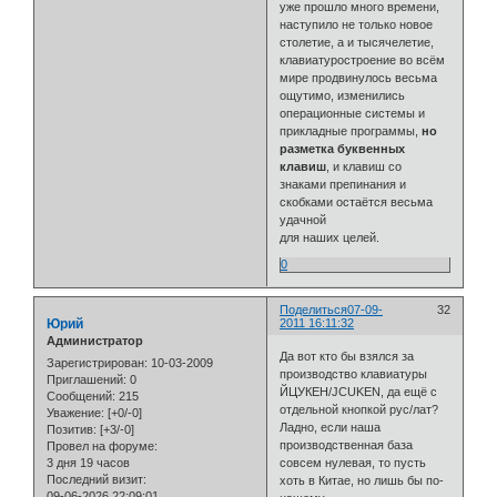
уже прошло много времени,
наступило не только новое
столетие, а и тысячелетие,
клавиатуростроение во всём
мире продвинулось весьма
ощутимо, изменились
операционные системы и
прикладные программы,
но
разметка буквенных
клавиш
, и клавиш со
знаками препинания и
скобками остаётся весьма
удачной
для наших целей.
0
Поделиться
07-09-
32
Юрий
2011 16:11:32
Администратор
Да вот кто бы взялся за
Зарегистрирован
: 10-03-2009
производство клавиатуры
Приглашений:
0
ЙЦУКЕН/JCUKEN, да ещё с
Сообщений:
215
отдельной кнопкой рус/лат?
Уважение:
[+0/-0]
Ладно, если наша
Позитив:
[+3/-0]
производственная база
Провел на форуме:
3 дня 19 часов
совсем нулевая, то пусть
Последний визит:
хоть в Китае, но лишь бы по-
09-06-2026 22:09:01