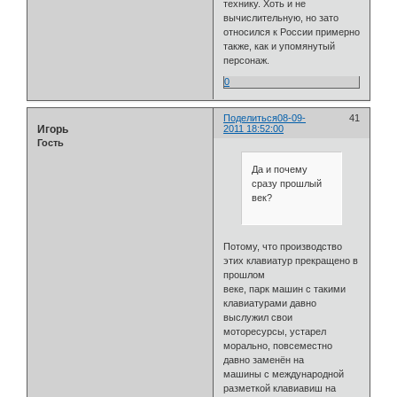
технику. Хоть и не
вычислительную, но зато
относился к России примерно
также, как и упомянутый
персонаж.
0
Поделиться
08-09-
41
Игорь
2011 18:52:00
Гость
Да и почему
сразу прошлый
век?
Потому, что производство
этих клавиатур прекращено в
прошлом
веке, парк машин с такими
клавиатурами давно
выслужил свои
моторесурсы, устарел
морально, повсеместно
давно заменён на
машины с международной
разметкой клавиавиш на