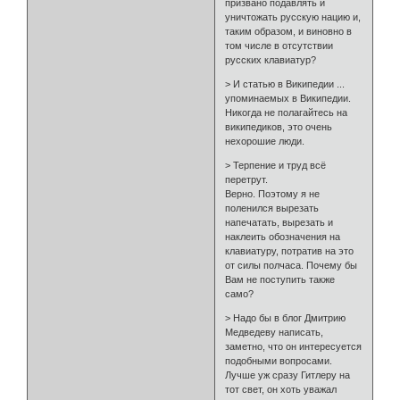
призвано подавлять и
уничтожать русскую нацию и,
таким образом, и виновно в
том числе в отсутствии
русских клавиатур?
> И статью в Википедии ...
упоминаемых в Википедии.
Никогда не полагайтесь на
википедиков, это очень
нехорошие люди.
> Терпение и труд всё
перетрут.
Верно. Поэтому я не
поленился вырезать
напечатать, вырезать и
наклеить обозначения на
клавиатуру, потратив на это
от силы полчаса. Почему бы
Вам не поступить также
само?
> Надо бы в блог Дмитрию
Медведеву написать,
заметно, что он интересуется
подобными вопросами.
Лучше уж сразу Гитлеру на
тот свет, он хоть уважал