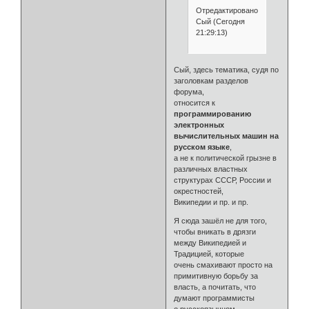
Отредактировано
Сый (Сегодня
21:29:13)
Сый, здесь тематика, судя по
заголовкам разделов
форума,
относится к
программированию
электронных
вычислительных машин на
русском языке
,
а не к политической грызне в
различных властных
структурах СССР, России и
окрестностей,
Википедии и пр. и пр.
Я сюда зашёл не для того,
чтобы вникать в дрязги
между Википедией и
Традицией, которые
очень смахивают просто на
примитивную борьбу за
власть, а почитать, что
думают программисты