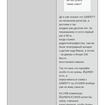
не поступить
также само?
Да я уже освоил эту QWERTY
на латинском регистре, а
русским и так
владею уже десятки лет. За
пишмашинку я сел в первый
раз в 66-м,
когда служил
радиотелеграфистом, там же
были телеграфный аппарат
и датчик кода Морзе, а потом
- на джеках и Искре-226
бысто
восстановил навыки.
Так что мне эти наклейки
особо-то не нужны, ЙЦУКЕН
есть, а
переучиваться снова с
QWERTY на JCUKEN вообще
уже не вижу смысла.
Но USB клавиатуру
ЙЦУКЕН/JCUKEN купил бы
сразу, хорошую,
качественную, чтобы буквы