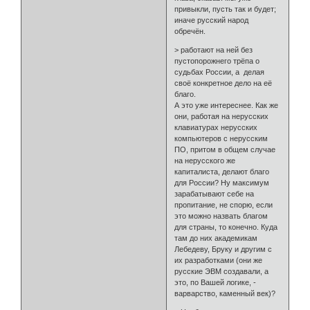
привыкли, пусть так и будет;
иначе русский народ
обречён.
> работают на ней без
пустопорожнего трёпа о
судьбах России, а делая
своё конкретное дело на её
благо.
А это уже интереснее. Как же
они, работая на нерусских
клавиатурах нерусских
компьютеров с нерусским
ПО, притом в общем случае
на нерусского же
капиталиста, делают благо
для России? Ну максимум
зарабатывают себе на
пропитание, не спорю, если
это можно назвать благом
для страны, то конечно. Куда
там до них академикам
Лебедеву, Бруку и другим с
их разработками (они же
русские ЭВМ создавали, а
это, по Вашей логике, -
варварство, каменный век)?