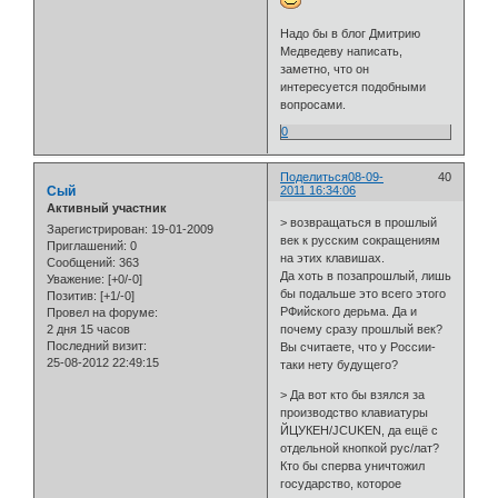
Надо бы в блог Дмитрию
Медведеву написать,
заметно, что он
интересуется подобными
вопросами.
0
Поделиться
08-09-
40
Сый
2011 16:34:06
Активный участник
> возвращаться в прошлый
Зарегистрирован
: 19-01-2009
век к русским сокращениям
Приглашений:
0
на этих клавишах.
Сообщений:
363
Да хоть в позапрошлый, лишь
Уважение:
[+0/-0]
бы подальше это всего этого
Позитив:
[+1/-0]
РФийского дерьма. Да и
Провел на форуме:
2 дня 15 часов
почему сразу прошлый век?
Последний визит:
Вы считаете, что у России-
25-08-2012 22:49:15
таки нету будущего?
> Да вот кто бы взялся за
производство клавиатуры
ЙЦУКЕН/JCUKEN, да ещё с
отдельной кнопкой рус/лат?
Кто бы сперва уничтожил
государство, которое