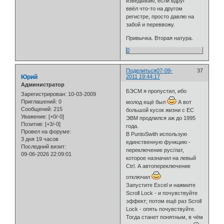
изведываю, если вдруг
ввёл что-то на другом
регистре, просто давлю на
забой и переввожу.
Привычка. Вторая натура.
0
Поделиться
07-09-
37
Юрий
2011 19:44:17
Администратор
БЭСМ я пропустил, ибо
Зарегистрирован
: 10-03-2009
Приглашений:
0
молод ещё был
А вот
Сообщений:
215
большой кусок жизни с ЕС
Уважение:
[+0/-0]
ЭВМ продлился аж до 1995
Позитив:
[+3/-0]
года.
Провел на форуме:
B PuntoSwith использую
3 дня 19 часов
единственную функцию -
Последний визит:
переключение рус/лат,
09-06-2026 22:09:01
которое назначил на левый
Ctrl. А автопереключение
отключил
Запустите Excel и нажмите
Scroll Lock - и почувствуйте
эффект; потом ещё раз Scroll
Lock - опять почувствуйте.
Тогда станет понятным, в чём