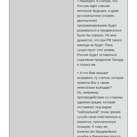
> Наоборот, я считаю, что
Россию ждёт совсем
неплохое будущее, и даже
русскоязычное (скорее,
двуязычное)
программирование будет
развиваться и продвигаться.
Было бы хорошо. Но мне
думается, что при РФ такого
никогда не будет. Пока
существует этот режим,
Россия будет оставаться
сырьевым придатком Запада
и только им.
> А что Вам мешает
исправить ту статью, которая
привела Вас к таким
невесёлым выводам?
Ну, например,
противодействие со стороны
администрации, которая
отстаивает под видом
"нейтральной" точки зрения
сугубо свою собственную и,
вероятно, проплаченную
позицию. К тому же,
количество бредовейших
ошибок в Википедии просто