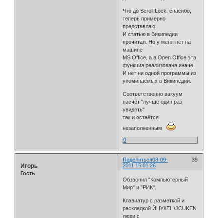
Что до Scroll Lock, спасибо,
теперь примерно
представляю.
И статью в Википедии
прочитал. Но у меня нет на
машине
MS Office, а в Open Office эта
функция реализована иначе.
И нет ни одной программы из
упоминаемых в Википедии.
Соответственно вакуум
насчёт "лучше один раз
увидеть"
так и остаётся
незаполненным
0
Поделиться
08-09-
39
Игорь
2011 15:01:26
Гость
Обзвонил "Компьютерный
Мир" и "РИК".
Клавиатур с разметкой и
раскладкой ЙЦУКЕН\JCUKEN
люди с