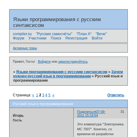
Языки программирования с русским
синтаксисом
compiler.su
"Русские самосчёты"
"План А"
"Вече"
Форум
Участники
Поиск
Регистрация
Войти
Активные темы
Привет, Гость!
Войдите
или
зарегистрируйтесь
.
»
Языки программирования с русским синтаксисом
»
Зачем
нужнен русский язык в программировании
»
Русский язык и
программирование
Страница:
«
1
2
3
4
5
»
Ответить
Русский язык и программирование
Поделиться
07-09-
31
Игорь
2011 15:19:54
Гость
Это клавиатура "Электроника
МС 7007". Конечно, со
времени её разработки