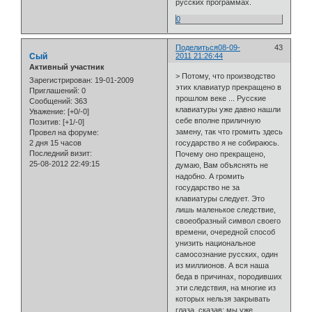
русских программах.
0
Поделиться
08-09-
43
Сый
2011 21:26:44
Активный участник
> Потому, что производство
Зарегистрирован
: 19-01-2009
этих клавиатур прекращено в
Приглашений:
0
прошлом веке ... Русские
Сообщений:
363
клавиатуры уже давно нашли
Уважение:
[+0/-0]
себе вполне приличную
Позитив:
[+1/-0]
замену, так что громить здесь
Провел на форуме:
2 дня 15 часов
государство я не собираюсь.
Последний визит:
Почему оно прекращено,
25-08-2012 22:49:15
думаю, Вам объяснять не
надобно. А громить
государство не за
клавиатуры следует. Это
лишь маленькое следствие,
своеобразный символ своего
времени, очередной способ
унизить национальное
самосознание русских, один
из миллионов. А вся наша
беда в причинах, породивших
эти следствия, на многие из
которых нельзя закрывать
глаза, сказав: мы уже