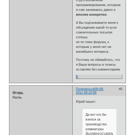
о русскоязычном
программировании, которым
я сам занимаюсь давно и
вполне конкретно
.
А Вы подталкиваете меня к
обсуждению какой-то кучи
сомнительных посылок
сплошь
не по теме форума, к
которым у меня нет ни
малейшего интереса.
Поэтому не обижайтесь, что
я Ваши вопросы и тезисы
оставляю без комментариев.
0
Поделиться
09-09-
45
Игорь
2011 08:10:09
Гость
Юрий пишет:
Да вот кто бы
взялся за
производство
клавиатуры
ЙЦУКЕН/JCUKEN,