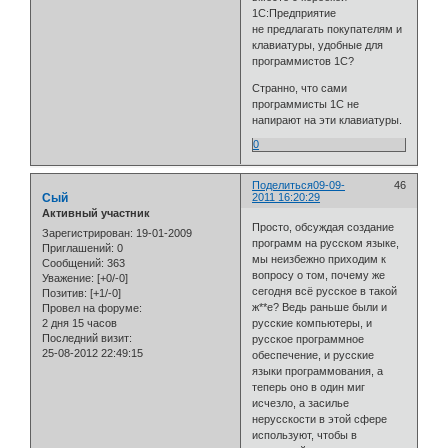
1C:Предприятие
не предлагать покупателям и
клавиатуры, удобные для
программистов 1С?
Странно, что сами
программисты 1С не
напирают на эти клавиатуры.
0
Поделиться
09-09-
46
Сый
2011 16:20:29
Активный участник
Просто, обсуждая создание
Зарегистрирован
: 19-01-2009
программ на русском языке,
Приглашений:
0
мы неизбежно приходим к
Сообщений:
363
вопросу о том, почему же
Уважение:
[+0/-0]
сегодня всё русское в такой
Позитив:
[+1/-0]
ж**е? Ведь раньше были и
Провел на форуме:
2 дня 15 часов
русские компьютеры, и
Последний визит:
русское программное
25-08-2012 22:49:15
обеспечение, и русские
языки программования, а
теперь оно в один миг
исчезло, а засилье
нерусскости в этой сфере
используют, чтобы в