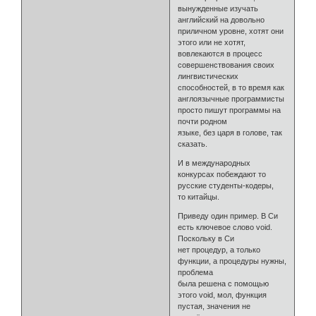
вынужденные изучать
английский на довольно
приличном уровне, хотят они
этого или не хотят,
вовлекаются в процесс
совершенствования своих
лингвистических
способностей, в то время как
англоязычные программисты
просто пишут программы на
почти родном
языке, без царя в голове, так
сказать.
И в международных
конкурсах побеждают то
русские студенты-кодеры,
то китайцы.
Приведу один пример. В Си
есть ключевое слово void.
Поскольку в Си
нет процедур, а только
функции, а процедуры нужны,
проблема
была решена с помощью
этого void, мол, функция
пустая, значения не