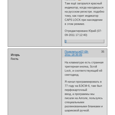
Там ещё загорался красный
индикатор, когда находишься
на русском регистре. подобно
тому, как горит индикатор
CAPS LOCK при нахождении
в этом режиме.
Отредактировано Юрий (07-
09-2011 17:12:40)
0
Поделиться
07-09-
35
Игорь
2011 18:35:05
Гость
На клавиатуре есть странная
триггерная кнопка, Scroll
Lock, и соответствующий ей
светодиод.
Я начал программировать в
77 году на БЭСМ-6, там был
перфокарточный
ввод, а программы мы
писали на Алголе, пользуясь
специальными
разлинованными бланками и
шариковой ручкой.