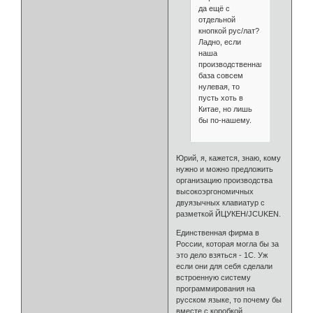
да ещё с
отдельной
кнопкой рус/лат?
Ладно, если
наша
производственная
база совсем
нулевая, то
пусть хоть в
Китае, но лишь
бы по-нашему.
Юрий, я, кажется, знаю, кому
нужно и можно предложить
организацию производства
высокоэргономичных
двуязычных клавиатур с
разметкой ЙЦУКЕН/JCUKEN.
Единственная фирма в
России, которая могла бы за
это дело взяться - 1С. Уж
если они для себя сделали
встроенную систему
программирования на
русском языке, то почему бы
вместе с коробкой