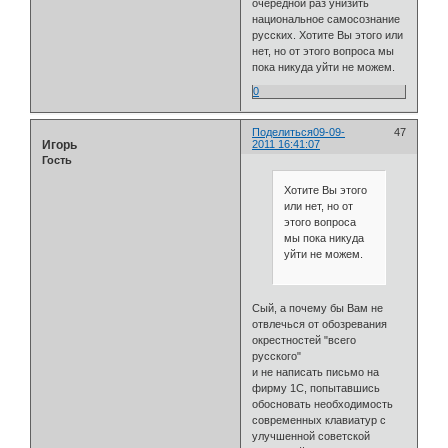
очередной раз унизить
национальное самосознание
русских. Хотите Вы этого или
нет, но от этого вопроса мы
пока никуда уйти не можем.
0
Поделиться
09-09-
47
Игорь
2011 16:41:07
Гость
Хотите Вы этого
или нет, но от
этого вопроса
мы пока никуда
уйти не можем.
Сый, а почему бы Вам не
отвлечься от обозревания
окрестностей "всего
русского"
и не написать письмо на
фирму 1C, попытавшись
обосновать необходимость
современных клавиатур с
улучшенной советской