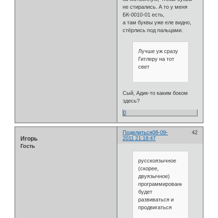
не стирались. А то у меня
БК-0010-01 есть,
а там буквы уже еле видно,
стёрлись под пальцами.
Лучше уж сразу
Гитлеру на тот
свет
Сый, Адик-то каким боком
здесь?
0
Поделиться
08-09-
42
Игорь
2011 21:18:47
Гость
русскоязычное
(скорее,
двуязычное)
программирование
будет
развиваться и
продвигаться