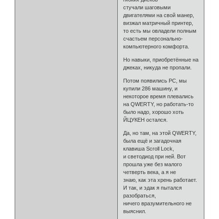
стучали шаговыми
двигателями на свой манер,
визжал матричный принтер,
то есть мы овладели полным
счастьем персонально-
компьютерного комфорта.
Но навыки, приобретённые на
джеках, никуда не пропали.
Потом появились PC, мы
купили 286 машину, и
некоторое время плевались
на QWERTY, но работать-то
было надо, хорошо хоть
ЙЦУКЕН остался.
Да, но там, на этой QWERTY,
была ещё и загадочная
клавиша Scroll Lock,
и светодиод при ней. Вот
прошла уже без малого
четверть века, а я не
знаю, как эта хрень работает.
И так, и эдак я пытался
разобраться,
ничего вразумительного не
выяснил.