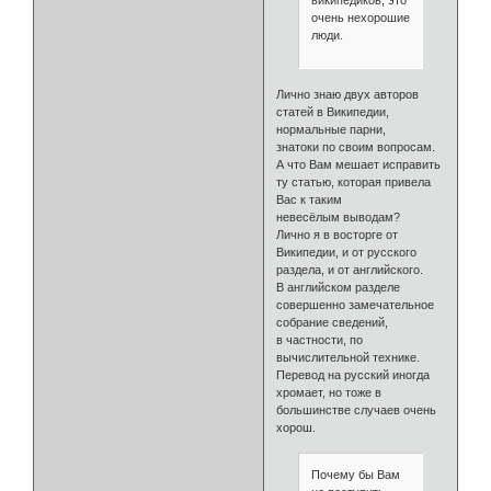
очень нехорошие
люди.
Лично знаю двух авторов
статей в Википедии,
нормальные парни,
знатоки по своим вопросам.
А что Вам мешает исправить
ту статью, которая привела
Вас к таким
невесёлым выводам?
Лично я в восторге от
Википедии, и от русского
раздела, и от английского.
В английском разделе
совершенно замечательное
собрание сведений,
в частности, по
вычислительной технике.
Перевод на русский иногда
хромает, но тоже в
большинстве случаев очень
хорош.
Почему бы Вам