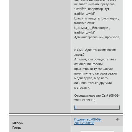
не знает никаких пределов.
Читайте, например, тут:
traditio.ru/wiki/
Блеск_и_нищета_Википедии ,
traditio.ru/wiki/
Цензура_в_Википедии ,
traditio.ru/wiki/
Административный_произвол_в_Вики
.
> Сый, Адик-то каким боком
здесь?
А таким, что осуществлял в
отношении России
практически ту же самую
политику, что сегодня режим
медведпута, а до него -
ельцина, только другими
методами.
Отредактировано Сый (08-09-
2011 21:29:13)
0
Поделиться
08-09-
44
Игорь
2011 23:08:36
Гость