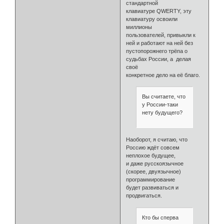
стандартной
клавиатуре QWERTY, эту
клавиатуру освоили
миллионы
пользователей, привыкли к
ней и работают на ней без
пустопорожнего трёпа о
судьбах России, а делая
своё
конкретное дело на её благо.
Вы считаете, что
у России-таки
нету будущего?
Наоборот, я считаю, что
Россию ждёт совсем
неплохое будущее,
и даже русскоязычное
(скорее, двуязычное)
программирование
будет развиваться и
продвигаться.
Кто бы сперва