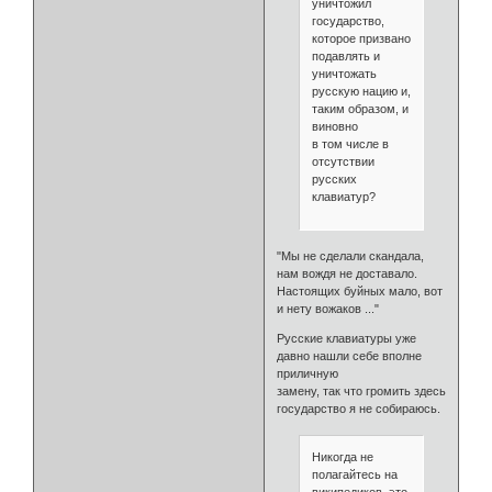
уничтожил
государство,
которое призвано
подавлять и
уничтожать
русскую нацию и,
таким образом, и
виновно
в том числе в
отсутствии
русских
клавиатур?
"Мы не сделали скандала,
нам вождя не доставало.
Настоящих буйных мало, вот
и нету вожаков ..."
Русские клавиатуры уже
давно нашли себе вполне
приличную
замену, так что громить здесь
государство я не собираюсь.
Никогда не
полагайтесь на
википедиков, это