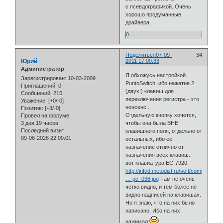
с псевдографикой. Очень
хорошо продуманные
драйвера.
0
Поделиться
07-09-
34
Юрий
2011 17:09:33
Администратор
Я обхожусь настройкой
Зарегистрирован
: 10-03-2009
PuntoSwitch, ибо нажатие 2
Приглашений:
0
(двух!) клавиш для
Сообщений:
215
переключения регистра - это
Уважение:
[+0/-0]
нонсенс...
Позитив:
[+3/-0]
Отдельную кнопку хочется,
Провел на форуме:
3 дня 19 часов
чтобы она была ВНЕ
Последний визит:
клавишного поля, отдельно от
09-06-2026 22:09:01
остальных, ибо её
назначение отлично от
назначения всех клавиш.
вот клавиатура ЕС-7920:
http://infcd.metodist.ru/soft/computer/
… pc_036.jpg
Там не очень
чётко видно, и тем более не
видно надписей на клавишах.
Но я знаю, что на них было
написано. Ибо на них
нажимал