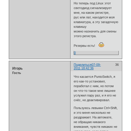
Но теперь под Linux этот
светодиод сигнализирует
мне, на каком регистре,
рус или лат, находится моя
клавиатура, а эту загадочную
клавишу
можно назначить для смены
этого регистра.
Резервы есть!
0
Поделиться
07-09-
36
Игорь
2011 18:42:36
Гость
Что касается PuntoSwitch, я
его как-то установил,
поработал с ним, но потом
он что-то такое мне лишнее
услужил пару раз, и я его не
снёс, но деактивировал.
Пользуюсь левыми Ctrl+Shift,
и это меня нисколько не
раздражает. На автомате,
не обращаю никакого
внимания, чувств никаких не