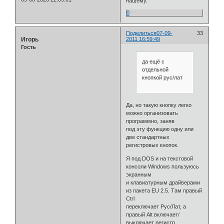
нашему.
0
Поделиться
07-09-
33
Игорь
2011 16:59:49
Гость
да ещё с
отдельной
кнопкой рус/лат
Да, но такую кнопку легко
можно организовать
программно, заняв
под эту функцию одну или
две стандартных
регистровых кнопок.
Я под DOS и на текстовой
консоли Windows пользуюсь
экранным
и клавиатурным драйверами
из пакета EU 2.5. Там правый
Ctrl
переключает Рус/Лат, а
правый Alt включает/
выключает регистр