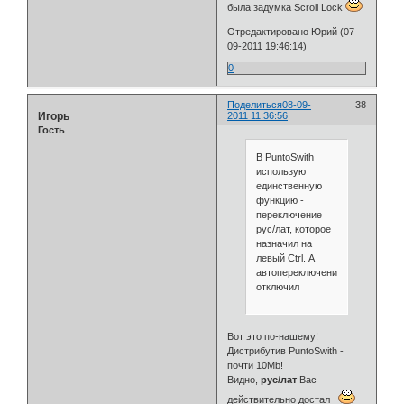
была задумка Scroll Lock
Отредактировано Юрий (07-
09-2011 19:46:14)
0
Поделиться
08-09-
38
Игорь
2011 11:36:56
Гость
B PuntoSwith
использую
единственную
функцию -
переключение
рус/лат, которое
назначил на
левый Ctrl. А
автопереключение
отключил
Вот это по-нашему!
Дистрибутив PuntoSwith -
почти 10Mb!
Видно,
рус/лат
Вас
действительно достал