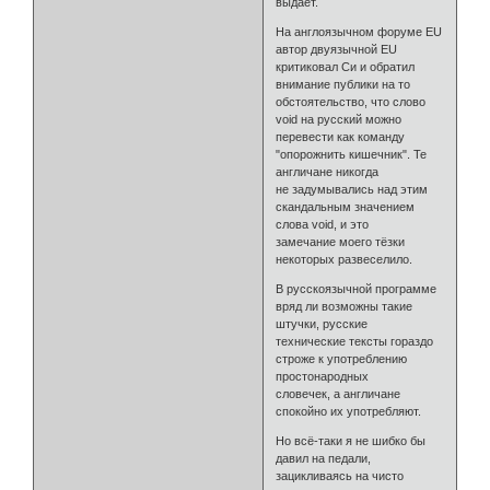
выдаёт.
На англоязычном форуме EU
автор двуязычной EU
критиковал Си и обратил
внимание публики на то
обстоятельство, что слово
void на русский можно
перевести как команду
"опорожнить кишечник". Те
англичане никогда
не задумывались над этим
скандальным значением
слова void, и это
замечание моего тёзки
некоторых развеселило.
В русскоязычной программе
вряд ли возможны такие
штучки, русские
технические тексты гораздо
строже к употреблению
простонародных
словечек, а англичане
спокойно их употребляют.
Но всё-таки я не шибко бы
давил на педали,
зацикливаясь на чисто