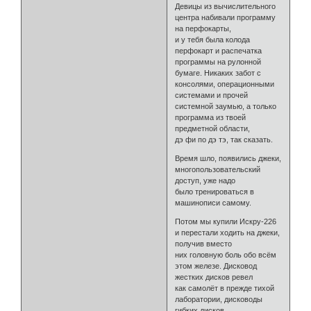
Девицы из вычислительного
центра набивали программу
на перфокарты,
и у тебя была колода
перфокарт и распечатка
программы на рулонной
бумаге. Никаких забот с
консолями, операционными
системами и прочей
системной заумью, а только
программа из твоей
предметной области,
дэ фи по дэ тэ, так сказать.
Время шло, появились джеки,
многопользовательский
доступ, уже надо
было тренироваться в
машинописи самому.
Потом мы купили Искру-226
и перестали ходить на джеки,
получив вместо
них головную боль обо всём
этом железе. Дисковод
жестких дисков ревел
как самолёт в прежде тихой
лаборатории, дисководы
гибких дисков