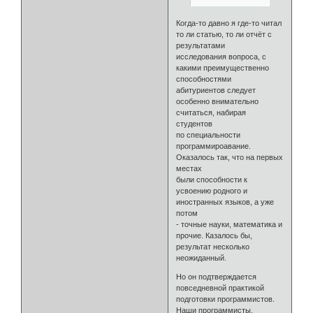
Когда-то давно я где-то читал
то ли статью, то ли отчёт с
результатами
исследования вопроса, с
какими преимущественно
способностями
абитуриентов следует
особенно внимательно
считаться, набирая
студентов
по специальности
программироавание.
Оказалось так, что на первых
местах
были способности к
усвоению родного и
иностранных языков, а уже
потом
- точные науки, математика и
прочие. Казалось бы,
результат несколько
неожиданный.
Но он подтверждается
повседневной практикой
подготовки программистов.
Наши программисты,