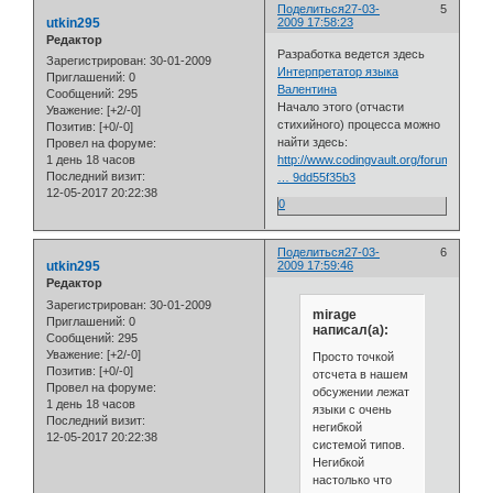
Поделиться
27-03-
5
utkin295
2009 17:58:23
Редактор
Разработка ведется здесь
Зарегистрирован
: 30-01-2009
Интерпретатор языка
Приглашений:
0
Валентина
Сообщений:
295
Начало этого (отчасти
Уважение:
[+2/-0]
стихийного) процесса можно
Позитив:
[+0/-0]
найти здесь:
Провел на форуме:
1 день 18 часов
http://www.codingvault.org/forum/viewto
Последний визит:
… 9dd55f35b3
12-05-2017 20:22:38
0
Поделиться
27-03-
6
utkin295
2009 17:59:46
Редактор
Зарегистрирован
: 30-01-2009
mirage
Приглашений:
0
написал(а):
Сообщений:
295
Уважение:
[+2/-0]
Просто точкой
Позитив:
[+0/-0]
отсчета в нашем
Провел на форуме:
обсужении лежат
1 день 18 часов
языки с очень
Последний визит:
негибкой
12-05-2017 20:22:38
системой типов.
Негибкой
настолько что