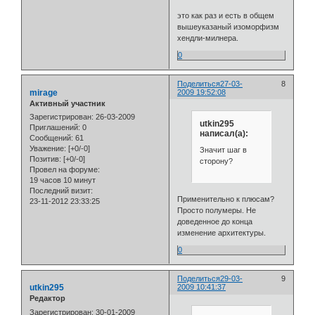
это как раз и есть в общем
вышеуказаный изоморфизм
хендли-милнера.
0
Поделиться
27-03-
8
mirage
2009 19:52:08
Активный участник
Зарегистрирован
: 26-03-2009
utkin295
Приглашений:
0
написал(а):
Сообщений:
61
Уважение:
[+0/-0]
Значит шаг в
Позитив:
[+0/-0]
сторону?
Провел на форуме:
19 часов 10 минут
Последний визит:
Применительно к плюсам?
23-11-2012 23:33:25
Просто полумеры. Не
доведенное до конца
изменение архитектуры.
0
Поделиться
29-03-
9
utkin295
2009 10:41:37
Редактор
Зарегистрирован
: 30-01-2009