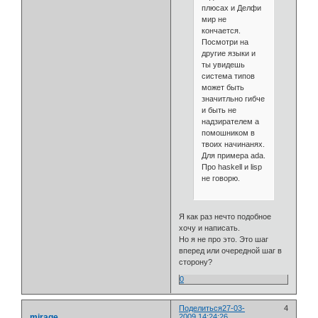
плюсах и Делфи
мир не
кончается.
Посмотри на
другие языки и
ты увидешь
система типов
может быть
значитльно гибче
и быть не
надзирателем а
помошником в
твоих начинанях.
Для примера ada.
Про haskell и lisp
не говорю.
Я как раз нечто подобное
хочу и написать.
Но я не про это. Это шаг
вперед или очередной шаг в
сторону?
0
Поделиться
27-03-
4
mirage
2009 14:24:26