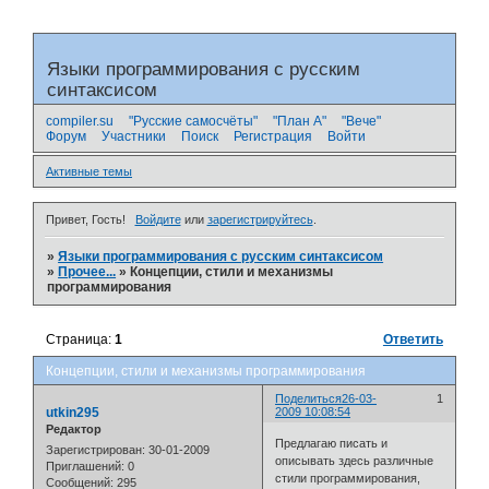
Языки программирования с русским
синтаксисом
compiler.su
"Русские самосчёты"
"План А"
"Вече"
Форум
Участники
Поиск
Регистрация
Войти
Активные темы
Привет, Гость!
Войдите
или
зарегистрируйтесь
.
»
Языки программирования с русским синтаксисом
»
Прочее...
»
Концепции, стили и механизмы
программирования
Страница:
1
Ответить
Концепции, стили и механизмы программирования
Поделиться
26-03-
1
utkin295
2009 10:08:54
Редактор
Предлагаю писать и
Зарегистрирован
: 30-01-2009
описывать здесь различные
Приглашений:
0
стили программирования,
Сообщений:
295