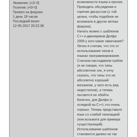
возможности языка и прочее.
Уважение:
[+2/-0]
Проводить обсуждения и
Позитив:
[+0/-0]
горячие дискуссии (с той
Провел на форуме:
1 день 18 часов
целью, чтобы подобное не
Последний визит:
возникало в других ветках
12-05-2017 20:22:38
форума).
Начать можно с шаблонов
С++ и дженериков Делфи
2009 у кого какие замечания?
Лично я считаю, что это от
использования типов в
языках программирования.
Сначала насоздавали грабли
(я не говорю, что типы
абсолютное зло, я хочу
сказать, что типы это не
абсолютно хороший
механизм, у него есть ряд
недостатков), а теперь
пытаются их обойти.
Конечно, для Делфи (с
оглядкой на С++) это очень
хорошо. Теперь представьте
язык со слабой типизацией
(или возьмите для примера
существующий).
Использование шаблонов
становится далеко не так