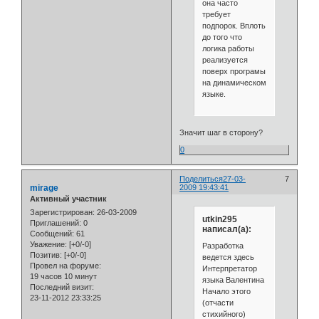
она часто
требует
подпорок. Вплоть
до того что
логика работы
реализуется
поверх програмы
на динамическом
языке.
Значит шаг в сторону?
0
Поделиться
27-03-
7
mirage
2009 19:43:41
Активный участник
Зарегистрирован
: 26-03-2009
utkin295
Приглашений:
0
написал(а):
Сообщений:
61
Уважение:
[+0/-0]
Разработка
Позитив:
[+0/-0]
ведется здесь
Провел на форуме:
Интерпретатор
19 часов 10 минут
языка Валентина
Последний визит:
Начало этого
23-11-2012 23:33:25
(отчасти
стихийного)