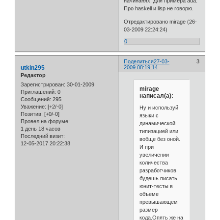
начинанях. Для примера ada.
Про haskell и lisp не говорю.
Отредактировано mirage (26-
03-2009 22:24:24)
0
Поделиться
27-03-
3
utkin295
2009 08:19:14
Редактор
Зарегистрирован
: 30-01-2009
mirage
Приглашений:
0
написал(а):
Сообщений:
295
Уважение:
[+2/-0]
Ну и используй
Позитив:
[+0/-0]
языки с
Провел на форуме:
динамической
1 день 18 часов
типизацией или
Последний визит:
вобще без оной.
12-05-2017 20:22:38
И при
увеличении
количества
разработчиков
будешь писать
юнит-тесты в
объеме
превышающем
размер
кода.Опять же на