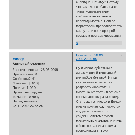
очевидно. Почему? Потому
что там где нет барьера из
типов использование
шаблонов не является
необходимостью. Сейчас
маркетологи преподносят это
как чуть ли не очередной
прорыв в программировании.
0
Поделиться
26-03-
2
mirage
2009 22:09:55
Активный участник
Ну и используй языки с
Зарегистрирован
: 26-03-2009
динамической типизацией
Приглашений:
0
или вобще без оной. И при
Сообщений:
61
увеличении количества
Уважение:
[+0/-0]
разработчиков будешь
Позитив:
[+0/-0]
писать юнит-тесты в объеме
Провел на форуме:
19 часов 10 минут
превышающем размер кода.
Последний визит:
Опять же на плюсах и Делфи
23-11-2012 23:33:25
мир не кончается. Посмотри
на другие языки и ты
увидешь система типов
может быть значитльно гибче
и быть не надзирателем а
помошником в твоих