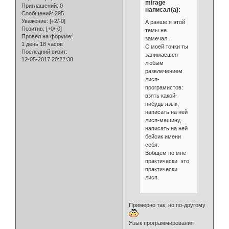
mirage
Приглашений:
0
написал(а):
Сообщений:
295
Уважение:
[+2/-0]
А ранше я этой
Позитив:
[+0/-0]
темы не
Провел на форуме:
замечал.
1 день 18 часов
С моей точки ты
Последний визит:
занимаешся
12-05-2017 20:22:38
любым
развлечением
лисп-
програмистов:
взять какой-
нибудь язык,
написать на ней
лисп-машину,
написать на ней
бейсик имени
себя.
Вобщем по мне
практически это
практически
лисп.
Примерно так, но по-другому
Язык программирования