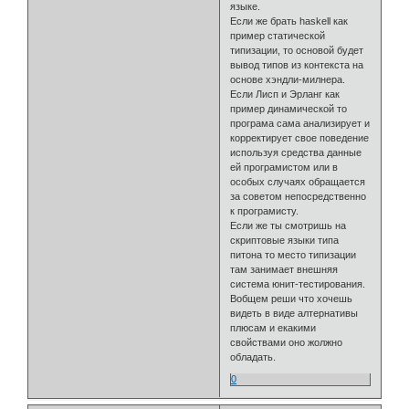
языке.
Если же брать haskell как
пример статической
типизации, то основой будет
вывод типов из контекста на
основе хэндли-милнера.
Если Лисп и Эрланг как
пример динамической то
програма сама анализирует и
корректирует свое поведение
используя средства данные
ей програмистом или в
особых случаях обращается
за советом непосредственно
к програмисту.
Если же ты смотришь на
скриптовые языки типа
питона то место типизации
там занимает внешняя
система юнит-тестирования.
Вобщем реши что хочешь
видеть в виде алтернативы
плюсам и екакими
свойствами оно жолжно
обладать.
0