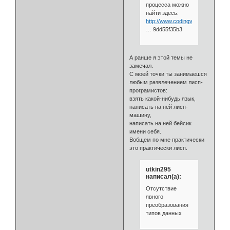
процесса можно
найти здесь:
http://www.codingvault.org/forum/
… 9dd55f35b3
А ранше я этой темы не
замечал.
С моей точки ты занимаешся
любым развлечением лисп-
програмистов:
взять какой-нибудь язык,
написать на ней лисп-
машину,
написать на ней бейсик
имени себя.
Вобщем по мне практически
это практически лисп.
utkin295
написал(а):
Отсутствие
явного
преобразования
типов данных