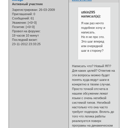
Активный участник
Зарегистрирован
: 26-03-2009
utkin295
Приглашений:
0
написал(а):
Сообщений:
61
Уважение:
[+0/-0]
Я как раз нечто
Позитив:
[+0/-0]
подобное хочу и
Провел на форуме:
написать.
19 часов 10 минут
Но я не про это.
Последний визит:
Это шаг вперед
23-11-2012 23:33:25
или очередной
шаг в сторону?
Написать что? Новый ЯП?
Для каких целей? Ответив на
эти вопросы можно будет
понять куда ведут шаги в
конкретно в твоем случае.
Просто точкой отсчета в
нашем обсужении лежат
языки с очень негибкой
системой типов. Негибкой
настолько что она часто
требует подпорок. Вплоть до
того что логика работы
реализуется поверх
програмы на динамическом