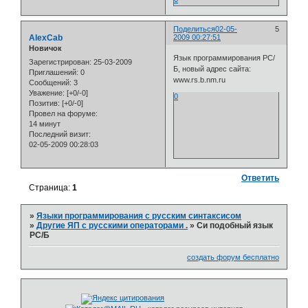
Поделиться
02-05-
5
AlexCab
2009 00:27:51
Новичок
Язык программирования РС/
Зарегистрирован
: 25-03-2009
Б, новый адрес сайта:
Приглашений:
0
www.rs.b.nm.ru
Сообщений:
3
Уважение:
[+0/-0]
0
Позитив:
[+0/-0]
Провел на форуме:
14 минут
Последний визит:
02-05-2009 00:28:03
Ответить
Страница:
1
»
Языки программирования с русским синтаксисом
»
Другие ЯП с русскими операторами .
»
Си подобный язык
РС/Б
создать форум бесплатно