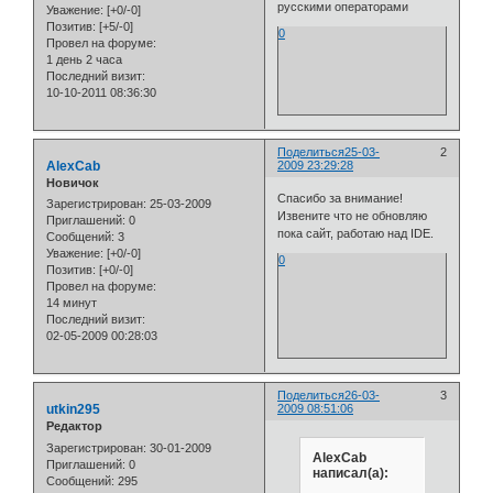
русскими операторами
Уважение:
[+0/-0]
Позитив:
[+5/-0]
0
Провел на форуме:
1 день 2 часа
Последний визит:
10-10-2011 08:36:30
Поделиться
25-03-
2
AlexCab
2009 23:29:28
Новичок
Спасибо за внимание!
Зарегистрирован
: 25-03-2009
Извените что не обновляю
Приглашений:
0
пока сайт, работаю над IDE.
Сообщений:
3
Уважение:
[+0/-0]
0
Позитив:
[+0/-0]
Провел на форуме:
14 минут
Последний визит:
02-05-2009 00:28:03
Поделиться
26-03-
3
utkin295
2009 08:51:06
Редактор
Зарегистрирован
: 30-01-2009
AlexCab
Приглашений:
0
написал(а):
Сообщений:
295