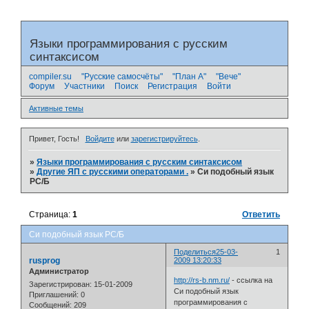
Языки программирования с русским
синтаксисом
compiler.su
"Русские самосчёты"
"План А"
"Вече"
Форум
Участники
Поиск
Регистрация
Войти
Активные темы
Привет, Гость!
Войдите
или
зарегистрируйтесь
.
»
Языки программирования с русским синтаксисом
»
Другие ЯП с русскими операторами .
»
Си подобный язык
РС/Б
Страница:
1
Ответить
Си подобный язык РС/Б
Поделиться
25-03-
1
rusprog
2009 13:20:33
Администратор
http://rs-b.nm.ru/
- ссылка на
Зарегистрирован
: 15-01-2009
Си подобный язык
Приглашений:
0
программирования с
Сообщений:
209