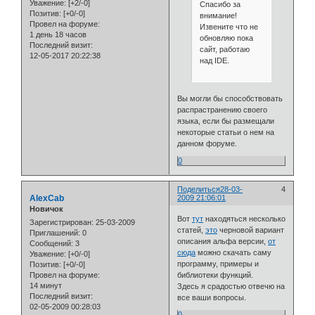
Уважение:
[+2/-0]
Спасибо за
Позитив:
[+0/-0]
внимание!
Провел на форуме:
Извените что не
1 день 18 часов
обновляю пока
Последний визит:
сайт, работаю
12-05-2017 20:22:38
над IDE.
Вы могли бы способствовать
распрастранению своего
языка, если бы размещали
некоторые статьи о нем на
данном форуме.
0
Поделиться
28-03-
4
AlexCab
2009 21:06:01
Новичок
Вот
тут
находяться несколько
Зарегистрирован
: 25-03-2009
статей,
это
черновой вариант
Приглашений:
0
описания альфа версии,
от
Сообщений:
3
сюда
можно скачать саму
Уважение:
[+0/-0]
программу, примеры и
Позитив:
[+0/-0]
библиотеки функций.
Провел на форуме:
14 минут
Здесь я срадостью отвечю на
Последний визит:
все ваши вопросы.
02-05-2009 00:28:03
0