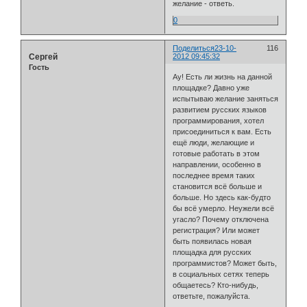
желание - ответь.
0
Поделиться
23-10-
116
Сергей
2012 09:45:32
Гость
Ау! Есть ли жизнь на данной
площадке? Давно уже
испытываю желание заняться
развитием русских языков
программирования, хотел
присоединиться к вам. Есть
ещё люди, желающие и
готовые работать в этом
направлении, особенно в
последнее время таких
становится всё больше и
больше. Но здесь как-будто
бы всё умерло. Неужели всё
угасло? Почему отключена
регистрация? Или может
быть появилась новая
площадка для русских
программистов? Может быть,
в социальных сетях теперь
общаетесь? Кто-нибудь,
ответьте, пожалуйста.