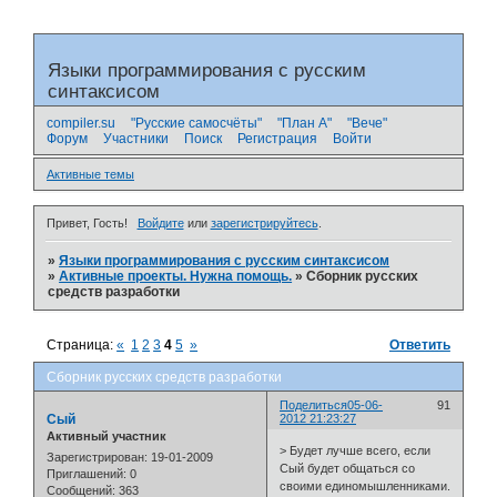
Языки программирования с русским
синтаксисом
compiler.su
"Русские самосчёты"
"План А"
"Вече"
Форум
Участники
Поиск
Регистрация
Войти
Активные темы
Привет, Гость!
Войдите
или
зарегистрируйтесь
.
»
Языки программирования с русским синтаксисом
»
Активные проекты. Нужна помощь.
»
Сборник русских
средств разработки
Страница:
«
1
2
3
4
5
»
Ответить
Сборник русских средств разработки
Поделиться
05-06-
91
Сый
2012 21:23:27
Активный участник
> Будет лучше всего, если
Зарегистрирован
: 19-01-2009
Сый будет общаться со
Приглашений:
0
своими единомышленниками.
Сообщений:
363