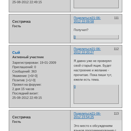
25-08-2012 22:49:15
Поделиться
21-06-
111
Сестричка
2012 22:09:58
Гость
Получил?
0
Поделиться
21-06-
112
Сый
2012 22:20:27
Активный участник
Я давно уже не проверял
Зарегистрирован
: 19-01-2009
свой старый ящик. Будет
Приглашений:
0
настроение и желание -
Сообщений:
363
прочитаю. Пока пиши тут,
Уважение:
[+0/-0]
ежели есть тема.
Позитив:
[+1/-0]
Провел на форуме:
0
2 дня 15 часов
Последний визит:
25-08-2012 22:49:15
Поделиться
21-06-
113
Сестричка
2012 23:54:25
Гость
Это место к обсуждениям
языков программирования с