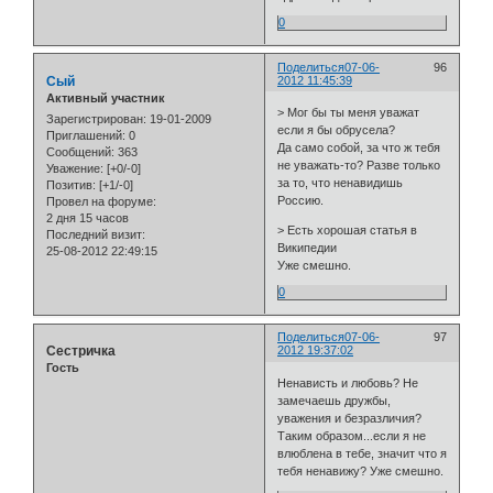
0
Поделиться
07-06-
96
Сый
2012 11:45:39
Активный участник
> Мог бы ты меня уважат
Зарегистрирован
: 19-01-2009
если я бы обрусела?
Приглашений:
0
Да само собой, за что ж тебя
Сообщений:
363
не уважать-то? Разве только
Уважение:
[+0/-0]
за то, что ненавидишь
Позитив:
[+1/-0]
Россию.
Провел на форуме:
2 дня 15 часов
> Есть хорошая статья в
Последний визит:
Википедии
25-08-2012 22:49:15
Уже смешно.
0
Поделиться
07-06-
97
Сестричка
2012 19:37:02
Гость
Ненависть и любовь? Не
замечаешь дружбы,
уважения и безразличия?
Таким образом...если я не
влюблена в тебе, значит что я
тебя ненавижу? Уже смешно.