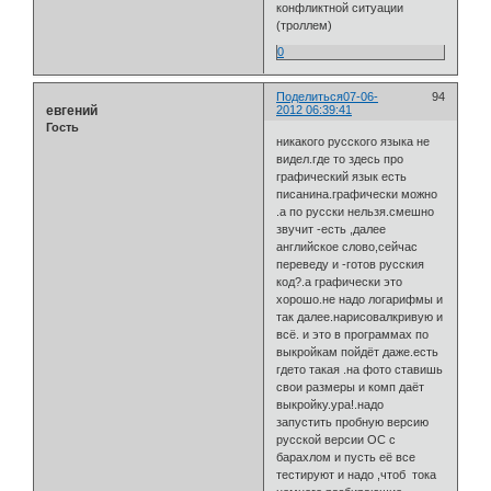
конфликтной ситуации
(троллем)
0
Поделиться
07-06-
94
евгений
2012 06:39:41
Гость
никакого русского языка не
видел.где то здесь про
графический язык есть
писанина.графически можно
.а по русски нельзя.смешно
звучит -есть ,далее
английское слово,сейчас
переведу и -готов русския
код?.а графически это
хорошо.не надо логарифмы и
так далее.нарисовалкривую и
всё. и это в программах по
выкройкам пойдёт даже.есть
гдето такая .на фото ставишь
свои размеры и комп даёт
выкройку.ура!.надо
запустить пробную версию
русской версии ОС с
барахлом и пусть её все
тестируют и надо ,чтоб тока