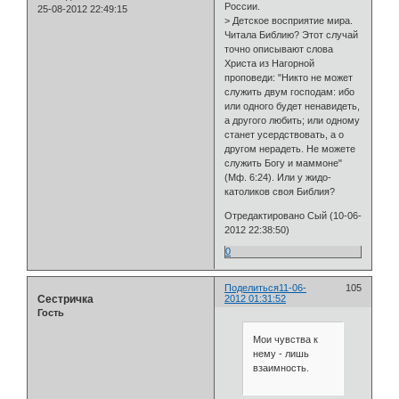
России.
25-08-2012 22:49:15
> Детское восприятие мира.
Читала Библию? Этот случай
точно описывают слова
Христа из Нагорной
проповеди: "Никто не может
служить двум господам: ибо
или одного будет ненавидеть,
а другого любить; или одному
станет усердствовать, а о
другом нерадеть. Не можете
служить Богу и маммоне"
(Мф. 6:24). Или у жидо-
католиков своя Библия?
Отредактировано Сый (10-06-
2012 22:38:50)
0
Поделиться
11-06-
105
Сестричка
2012 01:31:52
Гость
Мои чувства к
нему - лишь
взаимность.