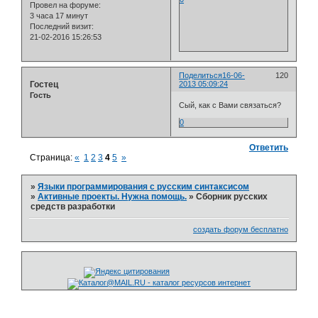
Провел на форуме:
3 часа 17 минут
Последний визит:
21-02-2016 15:26:53
Поделиться
16-06-
120
Гостец
2013 05:09:24
Гость
Сый, как с Вами связаться?
0
Ответить
Страница:
«
1
2
3
4
5
»
»
Языки программирования с русским синтаксисом
»
Активные проекты. Нужна помощь.
»
Сборник русских
средств разработки
создать форум бесплатно