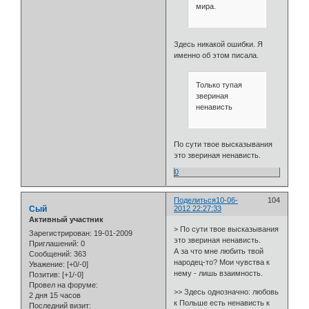
мира.
Здесь никакой ошибки. Я
именно об этом писала.
Только тупая
звериная
ненависть
По сути твое высказывания
это звериная ненависть.
0
Поделиться
10-06-
104
Сый
2012 22:27:33
Активный участник
> По сути твое высказывания
Зарегистрирован
: 19-01-2009
это звериная ненависть.
Приглашений:
0
А за что мне любить твой
Сообщений:
363
народец-то? Мои чувства к
Уважение:
[+0/-0]
нему - лишь взаимность.
Позитив:
[+1/-0]
Провел на форуме:
>> Здесь однозначно: любовь
2 дня 15 часов
к Польше есть ненависть к
Последний визит: