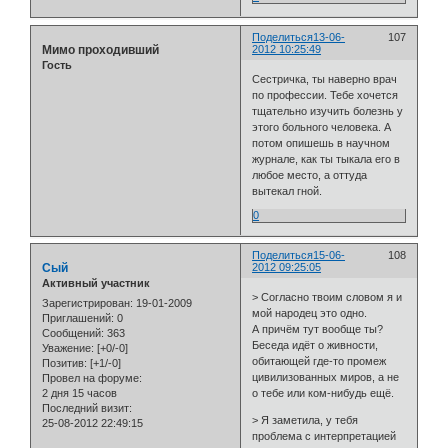
Поделиться
13-06-
107
Мимо проходивший
2012 10:25:49
Гость
Сестричка, ты наверно врач
по профессии. Тебе хочется
тщательно изучить болезнь у
этого больного человека. А
потом опишешь в научном
журнале, как ты тыкала его в
любое место, а оттуда
вытекал гной.
0
Поделиться
15-06-
108
Сый
2012 09:25:05
Активный участник
> Согласно твоим словом я и
Зарегистрирован
: 19-01-2009
мой народец это одно.
Приглашений:
0
А причём тут вообще ты?
Сообщений:
363
Беседа идёт о живности,
Уважение:
[+0/-0]
обитающей где-то промеж
Позитив:
[+1/-0]
цивилизованных миров, а не
Провел на форуме:
2 дня 15 часов
о тебе или ком-нибудь ещё.
Последний визит:
> Я заметила, у тебя
25-08-2012 22:49:15
проблема с интерпретацией