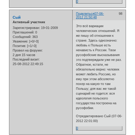
0
Поделиться
07-06-
98
Сый
2012 21:50:48
Активный участник
Это всё вариации
Зарегистрирован
: 19-01-2009
человеческих отношений. Я
Приглашений:
0
же пишу об отношении к
Сообщений:
363
стране. Здесь однозначно:
Уважение:
[+0/-0]
любовь к Польше есть
Позитив:
[+1/-0]
ненависть к России. Твои
Провел на форуме:
2 дня 15 часов
русофобские высказывания
Последний визит:
это подтверждали уже не раз.
25-08-2012 22:49:15
Обратное, кстати, не
обязательно верно: человек
может любить Россию, но
ему при этом абсолютно
похер на какую-то там
Польшу; для вас же такой
сценарий не годится: вся
идеология польского
государства построена на
русофобии.
Отредактировано Сый (07-06-
2012 22:01:00)
0