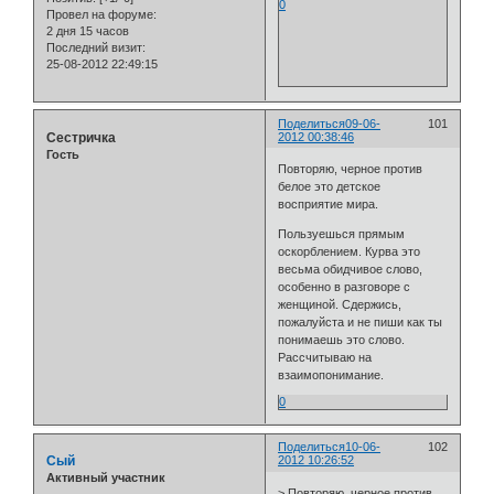
0
Провел на форуме:
2 дня 15 часов
Последний визит:
25-08-2012 22:49:15
Поделиться
09-06-
101
Сестричка
2012 00:38:46
Гость
Повторяю, черное против
белое это детское
восприятие мира.
Пользуешься прямым
оскорблением. Курва это
весьма обидчивое слово,
особенно в разговоре с
женщиной. Сдержись,
пожалуйста и не пиши как ты
понимаешь это слово.
Рассчитываю на
взаимопонимание.
0
Поделиться
10-06-
102
Сый
2012 10:26:52
Активный участник
> Повторяю, черное против