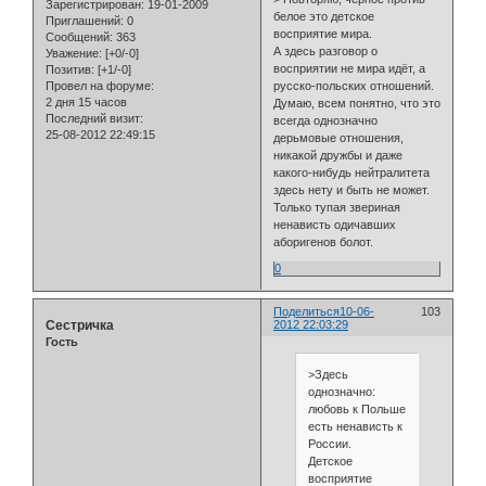
Зарегистрирован
: 19-01-2009
белое это детское
Приглашений:
0
восприятие мира.
Сообщений:
363
А здесь разговор о
Уважение:
[+0/-0]
восприятии не мира идёт, а
Позитив:
[+1/-0]
русско-польских отношений.
Провел на форуме:
2 дня 15 часов
Думаю, всем понятно, что это
Последний визит:
всегда однозначно
25-08-2012 22:49:15
дерьмовые отношения,
никакой дружбы и даже
какого-нибудь нейтралитета
здесь нету и быть не может.
Только тупая звериная
ненависть одичавших
аборигенов болот.
0
Поделиться
10-06-
103
Сестричка
2012 22:03:29
Гость
>Здесь
однозначно:
любовь к Польше
есть ненависть к
России.
Детское
восприятие