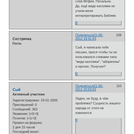
слов Мтфея. Печально.
Да, ещё жидо-католики не
учили меня
интерпретировать Библию.
0
Поделиться
21-06-
109
Сестричка
2012 19:41:53
Гость
Сый, я написала тебе
письмо, прося чтобы ты не
пользовался словами типа
"жидо-католики", "аборигены"
и прочее. Получил?
0
Поделиться
21-06-
110
Сый
2012 20:53:03
Активный участник
Ладно, не буду, в чём
Зарегистрирован
: 19-01-2009
проблема? Сущность вашего
Приглашений:
0
народа от этого не
Сообщений:
363
изменится.
Уважение:
[+0/-0]
Позитив:
[+1/-0]
0
Провел на форуме:
2 дня 15 часов
Последний визит: