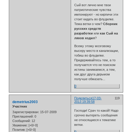
Сый вот лично мне твои
патриотические чувства
импонируют - но кирпичи эти
стоит кидать во флудилке.
Тема ветки о чем?
Сборник
русских средств
разработки
или
как Сый на
ляхов ходил
?
Всему этому мозговому
высеру место в канализации,
тобиш во флудилке.
Придерживайтесь тем, а то
получается что не поиском
истины занимаемся, а тем,
как друг друга дерьмом
получше обмазать...
0
Поделиться
17-03-
119
demetrius2003
2013 19:39:58
Участник
Господи! Срач то какой! Надо
Зарегистрирован
: 15-07-2009
срочно вытереть сообщения
Приглашений:
0
не относящиеся к тематике
Сообщений:
12
ветки.
Уважение:
[+0/-0]
Позитив:
[+0/-0]
0