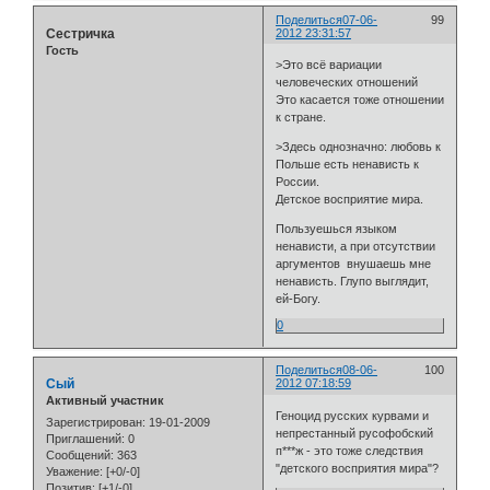
Поделиться
07-06-
99
Сестричка
2012 23:31:57
Гость
>Это всё вариации
человеческих отношений
Это касается тоже отношении
к стране.
>Здесь однозначно: любовь к
Польше есть ненависть к
России.
Детское восприятие мира.
Пользуешься языком
ненависти, а при отсутствии
аргументов внушаешь мне
ненависть. Глупо выглядит,
ей-Богу.
0
Поделиться
08-06-
100
Сый
2012 07:18:59
Активный участник
Геноцид русских курвами и
Зарегистрирован
: 19-01-2009
непрестанный русофобский
Приглашений:
0
п***ж - это тоже следствия
Сообщений:
363
"детского восприятия мира"?
Уважение:
[+0/-0]
Позитив:
[+1/-0]