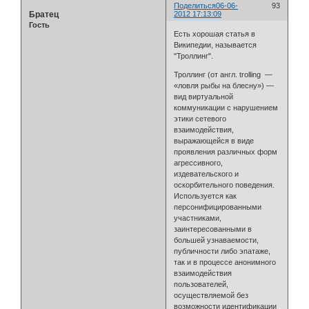
Поделиться
06-06-
93
Братец
2012 17:13:09
Гость
Есть хорошая статья в
Википедии, называется
"Троллинг".
Троллинг (от англ. trolling —
«ловля рыбы на блесну») —
вид виртуальной
коммуникации с нарушением
этики сетевого
взаимодействия,
выражающейся в виде
проявления различных форм
агрессивного,
издевательского и
оскорбительного поведения.
Используется как
персонифицированными
участниками,
заинтересованными в
большей узнаваемости,
публичности либо эпатаже,
так и в процессе анонимного
взаимодействия
пользователей,
осуществляемой без
возможности идентификации