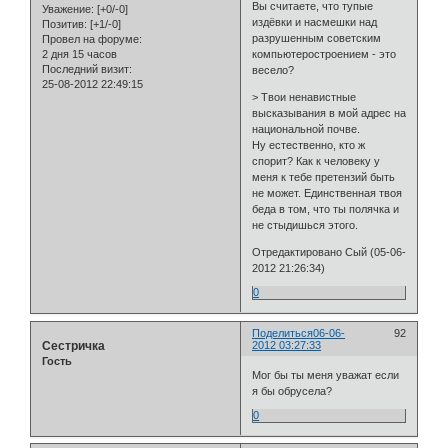
Вы считаете, что тупые
Уважение:
[+0/-0]
издёвки и насмешки над
Позитив:
[+1/-0]
разрушенным советским
Провел на форуме:
2 дня 15 часов
компьютеростроением - это
Последний визит:
весело?
25-08-2012 22:49:15
> Твои ненавистные
высказывания в мой адрес на
национальной почве.
Ну естественно, кто ж
спорит? Как к человеку у
меня к тебе претензий быть
не может. Единственная твоя
беда в том, что ты полячка и
не стыдишься этого.
Отредактировано Сый (05-06-
2012 21:26:34)
0
Поделиться
06-06-
92
Сестричка
2012 03:27:33
Гость
Мог бы ты меня уважат если
я бы обрусела?
0