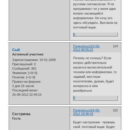
русским синтаксисом. Я не
программист но у меня один
вопрос касающийся
информатики. Не хочу его
здесь обсуждать. Выслала на
почтовый ящик.
0
Поделиться
23-06-
114
Сый
2012 08:55:22
Активный участник
Почему не хочешь? Если
Зарегистрирован
: 19-01-2009
вопрос действительно
Приглашений:
0
касается вычислительной
Сообщений:
363
техники или информатики, то
Уважение:
[+0/-0]
задавай, местным
Позитив:
[+1/-0]
посетителям, думаю, будет
Провел на форуме:
2 дня 15 часов
интересно в нём
Последний визит:
разобраться.
25-08-2012 22:49:15
0
Поделиться
24-06-
115
Сестричка
2012 18:48:43
Гость
Будет настроение - проверь
свой почтовый ящик. Будет