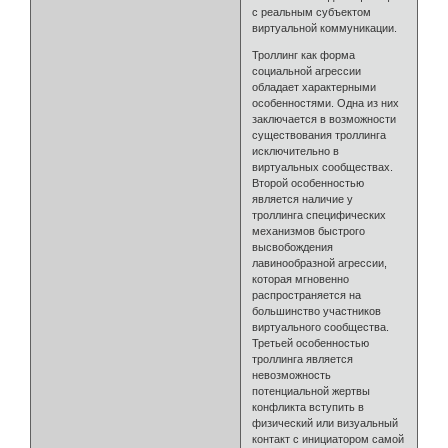
с реальным субъектом
виртуальной коммуникации.
Троллинг как форма
социальной агрессии
обладает характерными
особенностями. Одна из них
заключается в возможности
существования троллинга
исключительно в
виртуальных сообществах.
Второй особенностью
является наличие у
троллинга специфических
механизмов быстрого
высвобождения
лавинообразной агрессии,
которая мгновенно
распространяется на
большинство участников
виртуального сообщества.
Третьей особенностью
троллинга является
невозможность
потенциальной жертвы
конфликта вступить в
физический или визуальный
контакт с инициатором самой