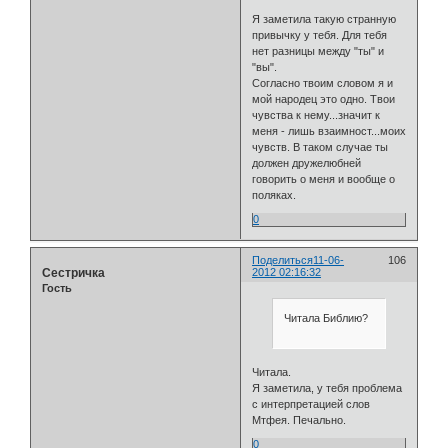
Я заметила такую странную
привычку у тебя. Для тебя
нет разницы между "ты" и
"вы".
Согласно твоим словом я и
мой народец это одно. Твои
чувства к нему...значит к
меня - лишь взаимност...моих
чувств. В таком случае ты
должен дружелюбней
говорить о меня и вообще о
поляках.
0
Поделиться
11-06-
106
Сестричка
2012 02:16:32
Гость
Читала Библию?
Читала.
Я заметила, у тебя проблема
с интерпретацией слов
Мтфея. Печально.
0