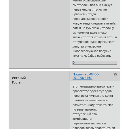
немного разбирающие
смотрели и вот они скажут
через месяц ,что им не
нравися и тогда
проанализировать всё и
новую вещь создать.в путь!а
сам я не кумекаю и таблицу
умножения даже плохо
знаю.и то толк от меня есть .а
от рубящих одни щепки.этот
депутат электроник
,нобелевскую кто получил
тока на чубайса работает.
0
Поделиться
07-06-
95
евгений
2012 06:44:52
Гость
этот модератор вредитель и
провокатор здеся.тут одна
переписка личная .не хотят
платить за телефон.всё
почистить надо.тока то ,что
по теле .никаких
отступлений.это
комфашисты
переименовавшиеся в
едросов здесь правят что ли.