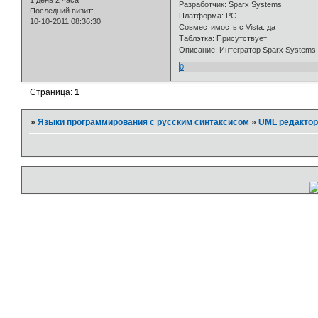
1 день 2 часа
Разработчик: Sparx Systems
Последний визит:
Платформа: PC
10-10-2011 08:36:30
Совместимость с Vista: да
Таблэтка: Присутствует
Описание: Интегратор Sparx Systems En
0
Страница:
1
»
Языки программирования с русским синтаксисом
»
UML редактор