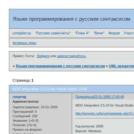
Языки программирования с русским синтаксисом
compiler.su
"Русские самосчёты"
"План А"
"Вече"
Форум
Участ
Активные темы
Привет, Гость!
Войдите
или
зарегистрируйтесь
.
»
Языки программирования с русским синтаксисом
»
UML редактор
Страница:
1
MDG Integration 3.5.23 for Visual Studio 2008
rusprog
Поделиться
23-01-2009 17:40:49
Администратор
MDG Integration 3.5.23 for Visual Studi
Зарегистрирован
: 15-01-2009
Приглашений:
0
http://torrents.ru/forum/viewtopic.php?t
Сообщений:
209
------------------------------------------------
Уважение:
[+0/-0]
Позитив:
[+5/-0]
Год выпуска: 2008
Провел на форуме:
Версия: Windows