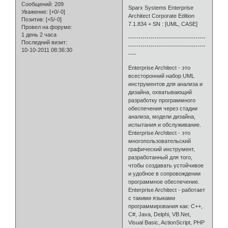
Сообщений:
209
Sparx Systems Enterprise
Уважение:
[+0/-0]
Architect Corporate Edition
Позитив:
[+5/-0]
7.1.834 + SN : [UML, CASE]
Провел на форуме:
1 день 2 часа
--------------------------------------
Последний визит:
--------------------------------------
10-10-2011 08:36:30
----
Enterprise Architect - это
всесторонний набор UML
инструментов для анализа и
дизайна, охватывающий
разработку программного
обеспечения через стадии
анализа, модели дизайна,
испытания и обслуживание.
Enterprise Architect - это
многопользовательский
графический инструмент,
разработанный для того,
чтобы создавать устойчивое
и удобное в сопровождении
программное обеспечение.
Enterprise Architect - работает
с такими языками
программирования как: C++,
C#, Java, Delphi, VB.Net,
Visual Basic, ActionScript, PHP