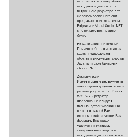
использоваться для работы с
исходным кодом вместо
встроенного редактора. Что
же такого особенного они
предлагают пользователям
Eclipse или Visual Studio .NET
мне неизвестно, но явно
бонус.
Визуализация приложений
Помимо работы с исходным
кодом, поддерживает
обратный инженеринг файлов
Java .jar и даже бинарных
сборок .Net!
Документация
Имеет мощные инструменты
для создания документации и
разного рода отчетов. Имеет
WYSIWYG редактор
шаблонов. Генерирует
полные, детализированные
отчеты с нужной Вам
информацией в нужном Вам
формате. Благодаря
удачному механизму
синхронизации модели и
исходного кода появляется и