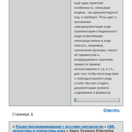
ещё одна приятная
особенность: описывая
модель - вы документируете
код, и наоборот. Речь идет о
механизме
самодокументации кода
(комментарии специального
вида позволяющие
непосредственно в коде
описать, например,
назначение функции, смысл
её параметров и
возвращаемого значения,
привести пример
использования и т.д. и т.п.,
для того чтобы впоследствии
с помощью разного рода
утилит быстро создать
документацию нужного
содержания и формата).
0
Ответить
Страница:
1
»
Языки программирования с русским синтаксисом
»
UML
редакторы и генераторы кода
»
Sparx Systems Enterprise