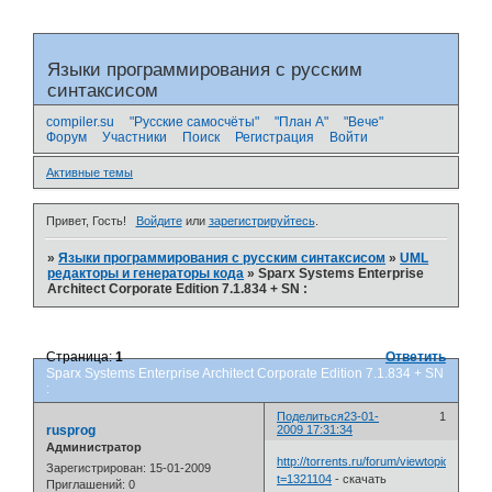
Языки программирования с русским
синтаксисом
compiler.su
"Русские самосчёты"
"План А"
"Вече"
Форум
Участники
Поиск
Регистрация
Войти
Активные темы
Привет, Гость!
Войдите
или
зарегистрируйтесь
.
»
Языки программирования с русским синтаксисом
»
UML
редакторы и генераторы кода
»
Sparx Systems Enterprise
Architect Corporate Edition 7.1.834 + SN :
Страница:
1
Ответить
Sparx Systems Enterprise Architect Corporate Edition 7.1.834 + SN
:
Поделиться
23-01-
1
rusprog
2009 17:31:34
Администратор
http://torrents.ru/forum/viewtopic.php?
Зарегистрирован
: 15-01-2009
t=1321104
- скачать
Приглашений:
0