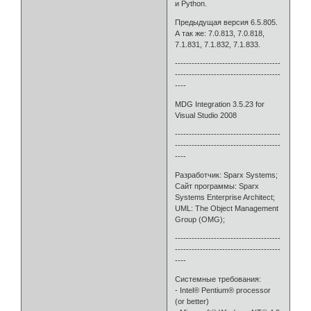
и Python.
Предыдущая версия 6.5.805.
А так же: 7.0.813, 7.0.818,
7.1.831, 7.1.832, 7.1.833.
--------------------------------------
--------------------------------------
----
MDG Integration 3.5.23 for
Visual Studio 2008
--------------------------------------
--------------------------------------
----
Разработчик: Sparx Systems;
Сайт программы: Sparx
Systems Enterprise Architect;
UML: The Object Management
Group (OMG);
--------------------------------------
--------------------------------------
----
Системные требования:
- Intel® Pentium® processor
(or better)