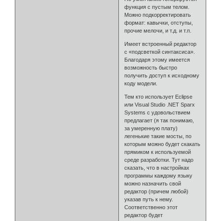
функция с пустым телом.
Можно подкорректировать
формат: кавычки, отступы,
прочие мелочи, и т.д. и т.п.
Имеет встроенный редактор
с «подсветкой синтаксиса».
Благодаря этому имеется
возможность быстро
получить доступ к исходному
коду модели.
Тем кто использует Eclipse
или Visual Studio .NET Sparx
Systems с удовольствием
предлагает (я так понимаю,
за умеренную плату)
легенькие такие мосты, по
которым можно будет скакать
прямиком к используемой
среде разработки. Тут надо
сказать, что в настройках
программы каждому языку
можно назначить свой
редактор (причем любой)
указав путь к нему.
Соответственно этот
редактор будет