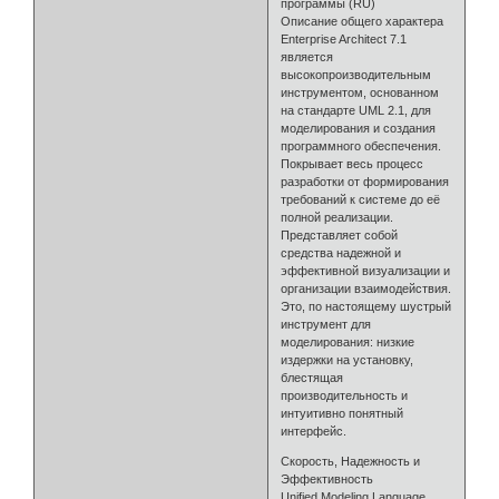
программы (RU)
Описание общего характера
Enterprise Architect 7.1
является
высокопроизводительным
инструментом, основанном
на стандарте UML 2.1, для
моделирования и создания
программного обеспечения.
Покрывает весь процесс
разработки от формирования
требований к системе до её
полной реализации.
Представляет собой
средства надежной и
эффективной визуализации и
организации взаимодействия.
Это, по настоящему шустрый
инструмент для
моделирования: низкие
издержки на установку,
блестящая
производительность и
интуитивно понятный
интерфейс.
Скорость, Надежность и
Эффективность
Unified Modeling Language