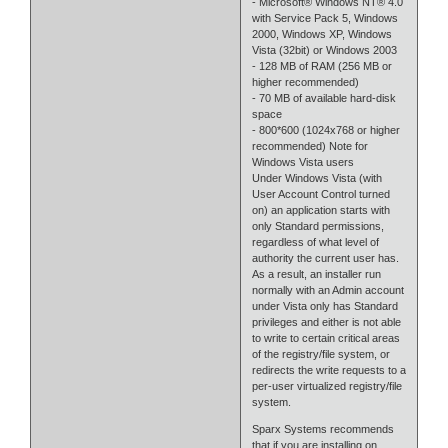
- Microsoft® Windows NT® 4.0
with Service Pack 5, Windows
2000, Windows XP, Windows
Vista (32bit) or Windows 2003
- 128 MB of RAM (256 MB or
higher recommended)
- 70 MB of available hard-disk
space
- 800*600 (1024x768 or higher
recommended) Note for
Windows Vista users
Under Windows Vista (with
User Account Control turned
on) an application starts with
only Standard permissions,
regardless of what level of
authority the current user has.
As a result, an installer run
normally with an Admin account
under Vista only has Standard
privileges and either is not able
to write to certain critical areas
of the registry/file system, or
redirects the write requests to a
per-user virtualized registry/file
system.
Sparx Systems recommends
that if you are installing on