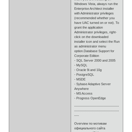
Windows Vista, always run the
Enterprise Architect installer
with Administrator privileges
(recommended whether you
have UAC turned on or not). To
grant the application
Administrator privileges, right-
click on the downloaded
installer icon and select the Run
as administrator menu
option.Database Support for
Corporate Edition
- SQL Server 2000 and 2005
- MySQL
- Oracle 9i and 10g
- PostgreSQL
- MSDE
- Sybase Adaptive Server
Anywhere
- MS Access
- Progress OpenEdge
--------------------------------------
--------------------------------------
----
Overview по мотивам
официального сайта