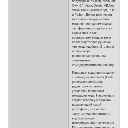
популярных языков, включая:
C++, C#, Java, Delphi, VB.Net,
Visual Basic, ActionScript, PHP
и Python. Более того, имеет
механизм синхронизации
модели с исходным кодом,
т.е., фактически, работать с
кодом можно как
посредствам модели так и
непосредственно ручками,
что когда удобнее. Это все в
полной мере
распространяется и на
элементамы
самодокументирования кода.
Генерация кода производится
с помощью шаблонов (Code
generation templates),
редактируя их можно
управлять процессом
генерации кода. Например, в
случае генерации функции
реализующий некий
интерфейс, в качестве
заглушки удобно вставить
код бросающий
(генерирующий) исключение.
По умолчанию генерируется