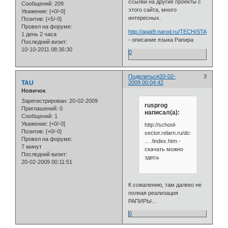
ссылки на другие проекты с
Сообщений:
209
этого сайта, много
Уважение:
[+0/-0]
интересных.
Позитив:
[+5/-0]
Провел на форуме:
http://agat9.narod.ru/TECH/STAN_FIL
1 день 2 часа
- описание языка Рапира
Последний визит:
10-10-2011 08:36:30
0
Поделиться
20-02-
3
TAU
2009 00:04:42
Новичок
Зарегистрирован
: 20-02-2009
rusprog
Приглашений:
0
написал(а):
Сообщений:
1
Уважение:
[+0/-0]
http://school-
Позитив:
[+0/-0]
sector.relarn.ru/dckt/pro
Провел на форуме:
… /index.htm -
7 минут
скачать можно
Последний визит:
здесь
20-02-2009 00:11:51
К сожалению, там далеко не
полная реализация
РАПИРЫ...
0