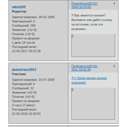
Поделиться
20-02-
4
utkin295
2009 10:23:02
Редактор
У Вас имеется полная?
Зарегистрирован
: 30-01-2009
Выложите или дайте ссылку
Приглашений:
0
на источник, если это
Сообщений:
295
возможно.
Уважение:
[+2/-0]
Позитив:
[+0/-0]
0
Провел на форуме:
1 день 18 часов
Последний визит:
12-05-2017 20:22:38
Поделиться
29-04-
5
demetrius2003
2011 19:01:30
Участник
Тут более-менее полное
Зарегистрирован
: 15-07-2009
описание!
Приглашений:
0
Сообщений:
12
0
Уважение:
[+0/-0]
Позитив:
[+0/-0]
Провел на форуме:
3 часа 17 минут
Последний визит:
21-02-2016 15:26:53