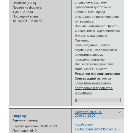
справочную систему
Позитив:
[+5/-0]
Проработан достаточно
Провел на форуме:
1 день 2 часа
хорошо. Есть среда
Последний визит:
визуального проектирования
10-10-2011 08:36:30
интерфейса.
Внешне напоминает Профт5
и Visual Basic. Идеологически
близок ну наверное к
Паскалю.
Цель создания - лёгкое
обучение в школе объектно-
ориентированному
программированию.
Что интересно даже этот
маленький ЯП имеет
Редактор Алгоритмических
Конструкций
является
средством визуального
построения и просмотра
алгоритмов
.
0
Поделиться
24-01-
2
rusprog
2009 14:13:00
Администратор
http://school-
Зарегистрирован
: 15-01-2009
sector.relarn.ru/dckt/projects/
--
Приглашений:
0