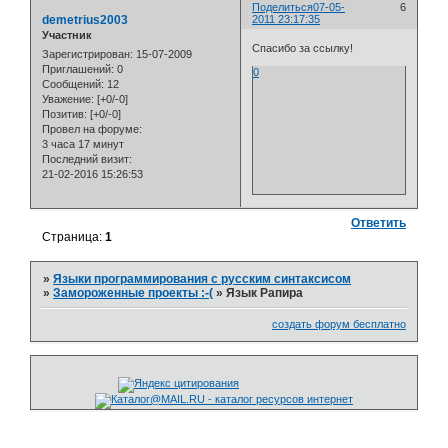
Поделиться
07-05-
6
demetrius2003
2011 23:17:35
Участник
Спасибо за ссылку!
Зарегистрирован
: 15-07-2009
Приглашений:
0
0
Сообщений:
12
Уважение:
[+0/-0]
Позитив:
[+0/-0]
Провел на форуме:
3 часа 17 минут
Последний визит:
21-02-2016 15:26:53
Ответить
Страница:
1
»
Языки программирования с русским синтаксисом
»
Замороженные проекты :-(
»
Язык Рапира
создать форум бесплатно