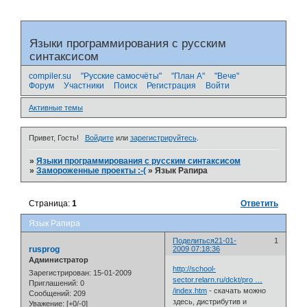
Языки программирования с русским
синтаксисом
compiler.su
"Русские самосчёты"
"План А"
"Вече"
Форум
Участники
Поиск
Регистрация
Войти
Активные темы
Привет, Гость!
Войдите
или
зарегистрируйтесь
.
»
Языки программирования с русским синтаксисом
»
Замороженные проекты :-(
»
Язык Рапира
Страница:
1
Ответить
Язык Рапира
Поделиться
21-01-
1
rusprog
2009 07:18:36
Администратор
http://school-
Зарегистрирован
: 15-01-2009
sector.relarn.ru/dckt/pro …
Приглашений:
0
/index.htm
- скачать можно
Сообщений:
209
здесь, дистрибутив и
Уважение:
[+0/-0]