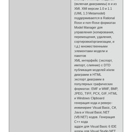
(включая диаграммы) в и из
XMI. XMI версии 1.0 и 1.1
(UML 1.3 Metamodel)
поддерживаются в Rational
Rose и non-Rose форматах
Model Manager для
управления (копирования,
перемещения, удаления,
сортировки/организации, и
т.д.) множественными
элементами модели и
пакетов
XML интерфейс (экспорт,
импорт, слияние) с DTD
публикация моделей и/или
диаграмм в HTML
экспорт диаграмм в
популярных графических
форматах: EMF и WMF, BMP,
JPEG, TIFF, PCX, GIF, HTML
и Windows Clipboard
генерация кода и реверс-
инжиниринг Visual Basic, C#,
Java и Visual Basic.NET
(VB.NET) кодов. Генерация
C++ кода
аддон для Visual Basic 6 IDE
аддон для Visual Studio.NET