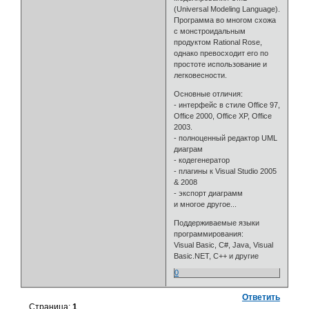
(Universal Modeling Language).
Программа во многом схожа
с монстроидальным
продуктом Rational Rose,
однако превосходит его по
простоте использование и
легковесности.
Основные отличия:
- интерфейс в стиле Office 97,
Office 2000, Office XP, Office
2003.
- полноценный редактор UML
диаграм
- кодегенератор
- плагины к Visual Studio 2005
& 2008
- экспорт диаграмм
и многое другое...
Поддерживаемые языки
программирования:
Visual Basic, C#, Java, Visual
Basic.NET, C++ и другие
0
Ответить
Страница:
1