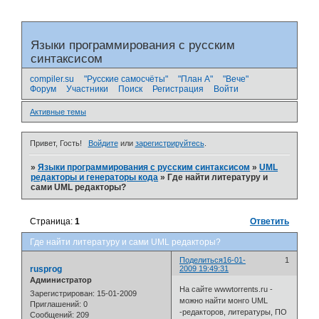
Языки программирования с русским
синтаксисом
compiler.su
"Русские самосчёты"
"План А"
"Вече"
Форум
Участники
Поиск
Регистрация
Войти
Активные темы
Привет, Гость!
Войдите
или
зарегистрируйтесь
.
»
Языки программирования с русским синтаксисом
»
UML
редакторы и генераторы кода
»
Где найти литературу и
сами UML редакторы?
Страница:
1
Ответить
Где найти литературу и сами UML редакторы?
Поделиться
16-01-
1
rusprog
2009 19:49:31
Администратор
На сайте wwwtorrents.ru -
Зарегистрирован
: 15-01-2009
можно найти монго UML
Приглашений:
0
-редакторов, литературы, ПО
Сообщений:
209