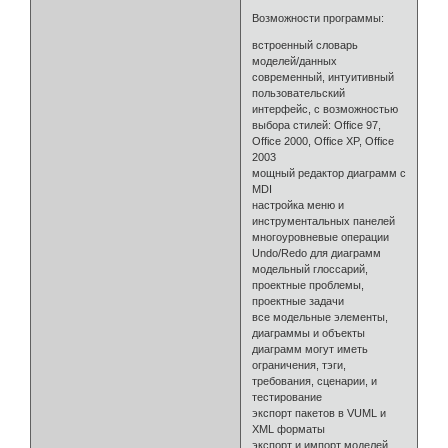
Возможности программы:
встроенный словарь
моделей/данных
современный, интуитивный
пользовательский
интерфейс, с возможностью
выбора стилей: Office 97,
Office 2000, Office XP, Office
2003
мощный редактор диаграмм с
MDI
настройка меню и
инструментальных панелей
многоуровневые операции
Undo/Redo для диаграмм
модельный глоссарий,
проектные проблемы,
проектные задачи
все модельные элементы,
диаграммы и объекты
диаграмм могут иметь
ограничения, тэги,
требования, сценарии, и
тестирование
экспорт пакетов в VUML и
XML форматы
экспорт и импорт моделей