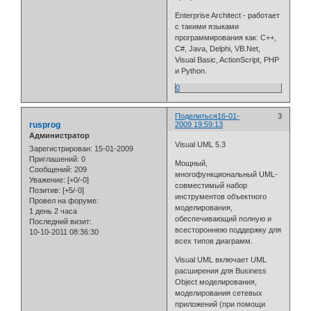
Enterprise Architect - работает
с такими языками
программирования как: C++,
C#, Java, Delphi, VB.Net,
Visual Basic, ActionScript, PHP
и Python.
0
Поделиться
16-01-
3
rusprog
2009 19:59:13
Администратор
Visual UML 5.3
Зарегистрирован
: 15-01-2009
Приглашений:
0
Мощный,
Сообщений:
209
многофункциональный UML-
Уважение:
[+0/-0]
совместимый набор
Позитив:
[+5/-0]
инструментов объектного
Провел на форуме:
моделирования,
1 день 2 часа
обеспечивающий полную и
Последний визит:
всестороннюю поддержку для
10-10-2011 08:36:30
всех типов диаграмм.
Visual UML включает UML
расширения для Business
Object моделирования,
моделирования сетевых
приложений (при помощи