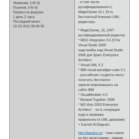
- в том числе
Уважение:
[+0/-0]
русифицированного (
Позитив:
[+5/-0]
MagicDaraw 16 ). Есть
Провел на форуме:
1 день 2 часа
бесплатный freeware UML-
Последний визит:
редакторы.
10-10-2011 08:36:30
* MagicDaraw_16_ZWT -
русифицированный редактор
* MDG Integration 3.5.23 for
Visual Studio 2008 -
надстройка над Visual Studio
2008 для Sparx Enterprise
Architect.
* Visual UML 5.3
* IBM visual-paradigm-suite-3.1
- российские студенты могут
получить бесплатно
зарегистрировавшись на
сайте IBM
* VisualModeler-4.0
* Borland Together 2008
* MS Visio 2003 Enterprise
Architect - есть генерация
кода и проверка
правильности UML диаграмм
+ Garrett IA Diagram.
http://baratro.ru/
- тоже самое
но без регистрации - правда