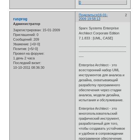
0
Поделиться
16-01-
2
rusprog
2009 19:58:13
Администратор
Sparx Systems Enterprise
Зарегистрирован
: 15-01-2009
Architect Corporate Edition
Приглашений:
0
7.1.833 : [UML, CASE]
Сообщений:
209
Уважение:
[+0/-0]
--------------------------------------
Позитив:
[+5/-0]
--------------------------------------
Провел на форуме:
----
1 день 2 часа
Последний визит:
Enterprise Architect - это
10-10-2011 08:36:30
всесторонний набор UML
инструментов для анализа и
дизайна, охватывающий
разработку программного
обеспечения через стадии
анализа, модели дизайна,
испытания и обслуживание.
Enterprise Architect - это
многопользовательский
графический инструмент,
разработанный для того,
чтобы создавать устойчивое
и удобное в сопровождении
программное обеспечение.