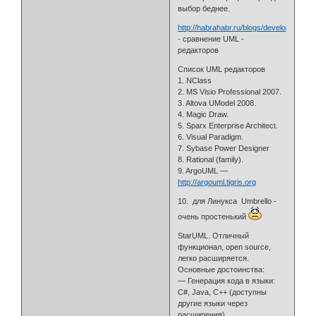
выбор беднее.
http://habrahabr.ru/blogs/development/4
- сравнение UML -
редакторов
Список UML редакторов
1. NClass
2. MS Visio Professional 2007.
3. Altova UModel 2008.
4. Magic Draw.
5. Sparx Enterprise Architect.
6. Visual Paradigm.
7. Sybase Power Designer
8. Rational (family).
9. ArgoUML —
http://argouml.tigris.org
10. для Линукса Umbrello -
очень простенький
StarUML. Отличный
функционал, open source,
легко расширяется.
Основные достоинства:
— Генерация кода в языки:
C#, Java, С++ (доступны
другие языки через
расширения)