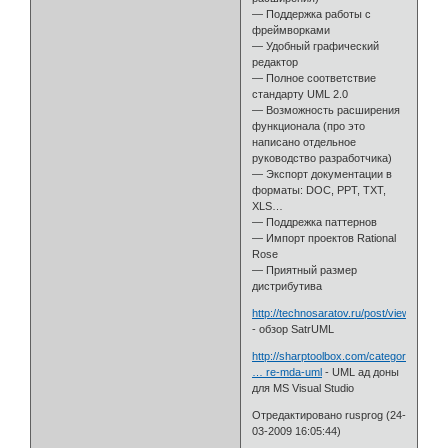
— Поддержка работы с
фреймворками
— Удобный графический
редактор
— Полное соответствие
стандарту UML 2.0
— Возможность расширения
функционала (про это
написано отдельное
руководство разработчика)
— Экспорт документации в
форматы: DOC, PPT, TXT,
XLS…
— Поддрежка паттернов
— Импорт проектов Rational
Rose
— Приятный размер
дистрибутива
http://technosaratov.ru/post/view/73
- обзор SatrUML
http://sharptoolbox.com/categories/mod
… re-mda-uml
- UML ад доны
для MS Visual Studio
Отредактировано rusprog (24-
03-2009 16:05:44)