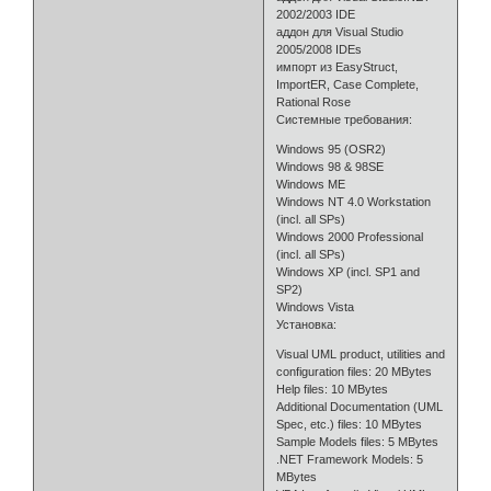
2002/2003 IDE
аддон для Visual Studio
2005/2008 IDEs
импорт из EasyStruct,
ImportER, Case Complete,
Rational Rose
Системные требования:
Windows 95 (OSR2)
Windows 98 & 98SE
Windows ME
Windows NT 4.0 Workstation
(incl. all SPs)
Windows 2000 Professional
(incl. all SPs)
Windows XP (incl. SP1 and
SP2)
Windows Vista
Установка:
Visual UML product, utilities and
configuration files: 20 MBytes
Help files: 10 MBytes
Additional Documentation (UML
Spec, etc.) files: 10 MBytes
Sample Models files: 5 MBytes
.NET Framework Models: 5
MBytes