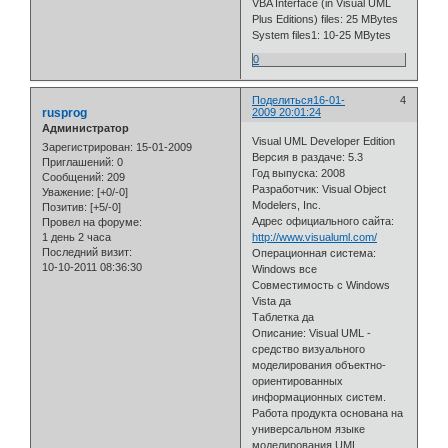
VBA Interface (in Visual UML
Plus Editions) files: 25 MBytes
System files1: 10-25 MBytes
0
Поделиться
16-01-
4
rusprog
2009 20:01:24
Администратор
Visual UML Developer Edition
Зарегистрирован
: 15-01-2009
Версия в раздаче: 5.3
Приглашений:
0
Год выпуска: 2008
Сообщений:
209
Разработчик: Visual Object
Уважение:
[+0/-0]
Modelers, Inc.
Позитив:
[+5/-0]
Адрес официального сайта:
Провел на форуме:
1 день 2 часа
http://www.visualuml.com/
Последний визит:
Операционная система:
10-10-2011 08:36:30
Windows все
Совместимость с Windows
Vista да
Таблетка да
Описание: Visual UML -
средство визуального
моделирования объектно-
ориентированных
информационных систем.
Работа продукта основана на
универсальном языке
моделирования UML