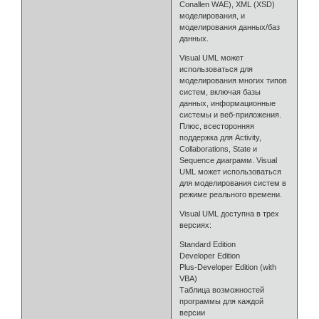
Conallen WAE), XML (XSD)
моделирования, и
моделирования данных/баз
данных.
Visual UML может
использоваться для
моделирования многих типов
систем, включая базы
данных, информационные
системы и веб-приложения.
Плюс, всесторонняя
поддержка для Activity,
Collaborations, State и
Sequence диаграмм. Visual
UML может использоваться
для моделирования систем в
режиме реального времени.
Visual UML доступна в трех
версиях:
Standard Edition
Developer Edition
Plus-Developer Edition (with
VBA)
Таблица возможностей
программы для каждой
версии