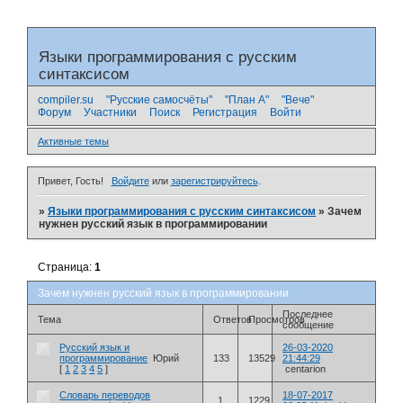
Языки программирования с русским
синтаксисом
compiler.su
"Русские самосчёты"
"План А"
"Вече"
Форум
Участники
Поиск
Регистрация
Войти
Активные темы
Привет, Гость!
Войдите
или
зарегистрируйтесь
.
»
Языки программирования с русским синтаксисом
»
Зачем
нужнен русский язык в программировании
Страница:
1
Зачем нужнен русский язык в программировании
Последнее
Тема
Ответов
Просмотров
сообщение
Русский язык и
26-03-2020
программирование
Юрий
133
13529
21:44:29
[
1
2
3
4
5
]
centarion
Словарь переводов
18-07-2017
1
1229