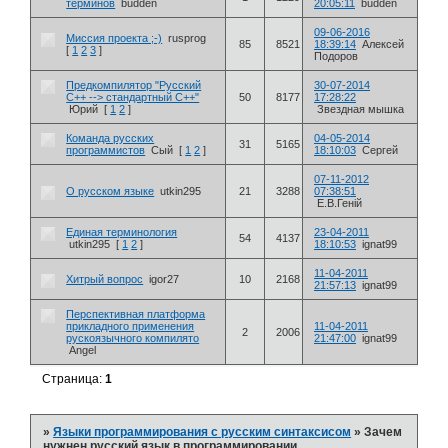
терминов
budden
20:05:11
budden
09-06-2016
Миссия проекта ;-)
rusprog
85
8521
18:39:14
Алексей
[
1
2
3
]
Подоров
Предкомпилятор "Русский
30-07-2014
С++ --> стандартный С++"
50
8177
17:28:22
Юрий
[
1
2
]
Звездная мышка
Команда русских
04-05-2014
31
5165
программистов
Сый
[
1
2
]
18:10:03
Сергей
07-11-2012
О русском языке
utkin295
21
3288
07:38:51
Е.В.Геній
Единая терминология
23-04-2011
54
4137
utkin295
[
1
2
]
18:10:53
ignat99
11-04-2011
Хитрый вопрос
igor27
10
2168
21:57:13
ignat99
Перспективная платформа
прикладного применения
11-04-2011
2
2006
рускоязычного компилято
21:47:00
ignat99
Angel
Страница:
1
»
Языки программирования с русским синтаксисом
»
Зачем
нужнен русский язык в программировании