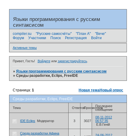
Языки программирования с русским
синтаксисом
compiler.su
"Русские самосчёты"
"План А"
"Вече"
Форум
Участники
Поиск
Регистрация
Войти
Активные темы
Привет, Гость!
Войдите
или
зарегистрируйтесь
.
»
Языки программирования с русским синтаксисом
»
Среды разработки, Eclips, FreeIDE
Страница:
1
Новая тема
Новый опрос
Среды разработки, Eclips, FreeIDE
Последнее
Тема
Ответов
Просмотров
сообщение
08-11-2012
IDE Eclips
Модератор
3
3027
06:57:35
Е.В.Геній
Среда разработки Афина
24-06-2012