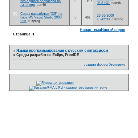
без единого оператора на
6
1157
06:51:31
san46
латинице
san46
Среда разработки (IDE) на
25-03-2009
базе MS Visual Studio 2008
0
461
15:42:30
rusprog
Rus
rusprog
Новая тема
Новый опрос
Страница:
1
»
Языки программирования с русским синтаксисом
»
Среды разработки, Eclips, FreeIDE
создать форум бесплатно