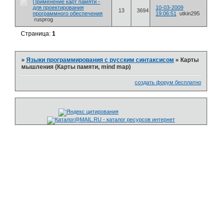
Применение карт памяти -
для проектирования
10-03-2009
13
3694
программного обеспечения
19:06:51
utkin295
rusprog
Страница:
1
»
Языки программирования с русским синтаксисом
»
Карты
мышления (Карты памяти, mind map)
создать форум бесплатно