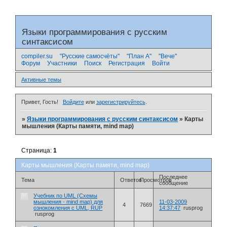
Языки программирования с русским
синтаксисом
compiler.su
"Русские самосчёты"
"План А"
"Вече"
Форум
Участники
Поиск
Регистрация
Войти
Активные темы
Привет, Гость!
Войдите
или
зарегистрируйтесь
.
»
Языки программирования с русским синтаксисом
»
Карты
мышления (Карты памяти, mind map)
Страница:
1
Карты мышления (Карты памяти, mind map)
Последнее
Тема
Ответов
Просмотров
сообщение
Учебник по UML (Схемы
мышления - mind map) для
11-03-2009
4
7669
ознокомления с UML, RUP
14:37:47
rusprog
rusprog