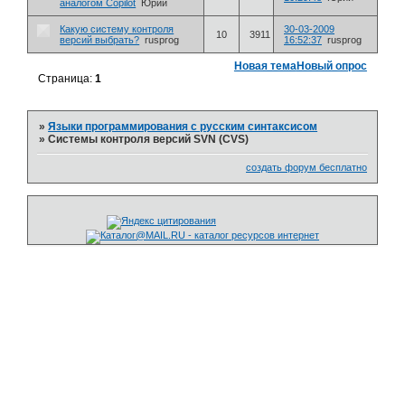
аналогом Copilot
Юрий
Какую систему контроля
30-03-2009
10
3911
версий выбрать?
rusprog
16:52:37
rusprog
Новая тема
Новый опрос
Страница:
1
»
Языки программирования с русским синтаксисом
»
Системы контроля версий SVN (CVS)
создать форум бесплатно