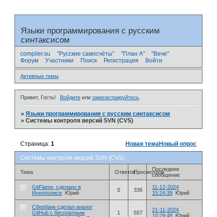
Языки программирования с русским
синтаксисом
compiler.su
"Русские самосчёты"
"План А"
"Вече"
Форум
Участники
Поиск
Регистрация
Войти
Активные темы
Привет, Гость!
Войдите
или
зарегистрируйтесь
.
»
Языки программирования с русским синтаксисом
»
Системы контроля версий SVN (CVS)
Страница:
1
Новая тема
Новый опрос
Системы контроля версий SVN (CVS)
Последнее
Тема
Ответов
Просмотров
сообщение
GitFlame, сделано в
11-12-2024
0
336
Иннополисе
Юрий
15:24:39
Юрий
Сбербанк сделал аналог
21-11-2024
GitHub с бесплатным
1
557
10:29:48
Юрий