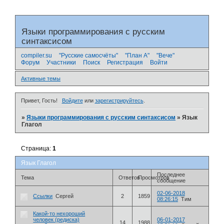
Языки программирования с русским
синтаксисом
compiler.su
"Русские самосчёты"
"План А"
"Вече"
Форум
Участники
Поиск
Регистрация
Войти
Активные темы
Привет, Гость!
Войдите
или
зарегистрируйтесь
.
»
Языки программирования с русским синтаксисом
»
Язык
Глагол
Страница:
1
Язык Глагол
Последнее
Тема
Ответов
Просмотров
сообщение
02-06-2018
Ссылки
Сергей
2
1859
08:26:15
Тим
Какой-то нехороший
человек (редиска)
06-01-2017
14
1988