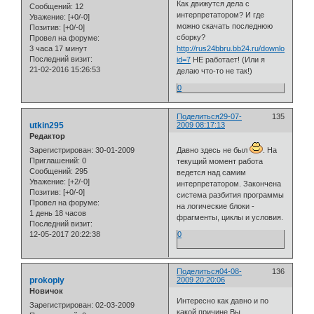
Как движутся дела с
Сообщений:
12
интерпретатором? И где
Уважение:
[+0/-0]
можно скачать последнюю
Позитив:
[+0/-0]
сборку?
Провел на форуме:
3 часа 17 минут
http://rus24bbru.bb24.ru/download/file.p
Последний визит:
id=7
НЕ работает! (Или я
21-02-2016 15:26:53
делаю что-то не так!)
0
Поделиться
29-07-
135
utkin295
2009 08:17:13
Редактор
Зарегистрирован
: 30-01-2009
Давно здесь не был
. На
Приглашений:
0
текущий момент работа
Сообщений:
295
ведется над самим
Уважение:
[+2/-0]
интерпретатором. Закончена
Позитив:
[+0/-0]
система разбития программы
Провел на форуме:
на логические блоки -
1 день 18 часов
фрагменты, циклы и условия.
Последний визит:
12-05-2017 20:22:38
0
Поделиться
04-08-
136
prokopiy
2009 20:20:06
Новичок
Интересно как давно и по
Зарегистрирован
: 02-03-2009
какой причине Вы