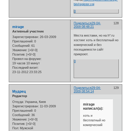
bin/register.cgi
0
Поделиться
29-04-
128
mirage
2009 08:48:21
Активный участник
Места местами, но на h*.ru
Зарегистрирован
: 26-03-2009
хостинг хоть и бесплатный но
Приглашений:
0
комерческий и без
Сообщений:
61
посещаемости сайт
Уважение:
[+0/-0]
прикроют.
Позитив:
[+0/-0]
Провел на форуме:
0
19 часов 10 минут
Последний визит:
23-11-2012 23:33:25
Поделиться
29-04-
129
Мудрец
2009 08:54:14
Редактор
Откуда:
Украина, Киев
mirage
Зарегистрирован
: 11-03-2009
написал(а):
Приглашений:
0
Сообщений:
36
хоть и
Уважение:
[+0/-0]
бесплатный но
Позитив:
[+0/-0]
комерческий
Пол:
Мужской