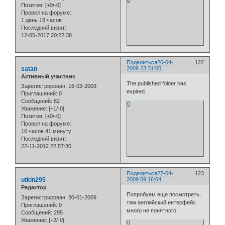
0
Позитив:
[+0/-0]
Провел на форуме:
1 день 18 часов
Последний визит:
12-05-2017 20:22:38
Поделиться
26-04-
122
satan
2009 23:31:00
Активный участник
The published folder has
Зарегистрирован
: 16-03-2009
expired.
Приглашений:
0
Сообщений:
62
0
Уважение:
[+1/-0]
Позитив:
[+0/-0]
Провел на форуме:
16 часов 41 минуту
Последний визит:
22-11-2012 22:57:30
Поделиться
27-04-
123
utkin295
2009 09:16:04
Редактор
Попробуем еще посмотреть,
Зарегистрирован
: 30-01-2009
там английский интерфейс
Приглашений:
0
много не понятного.
Сообщений:
295
Уважение:
[+2/-0]
0