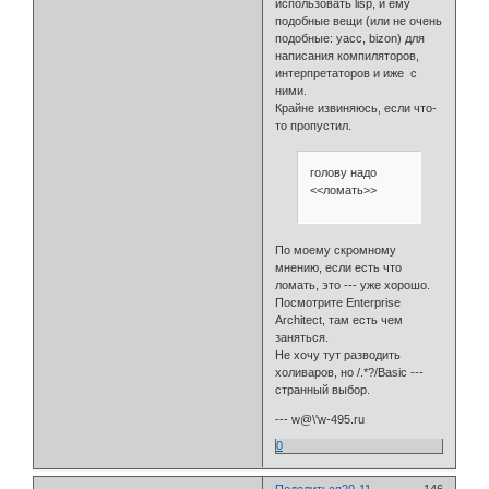
использовать lisp, и ему
подобные вещи (или не очень
подобные: yacc, bizon) для
написания компиляторов,
интерпретаторов и иже с
ними.
Крайне извиняюсь, если что-
то пропустил.
голову надо
<<ломать>>
По моему скромному
мнению, если есть что
ломать, это --- уже хорошо.
Посмотрите Enterprise
Architect, там есть чем
заняться.
Не хочу тут разводить
холиваров, но /.*?/Basic ---
странный выбор.
--- w@\'w-495.ru
0