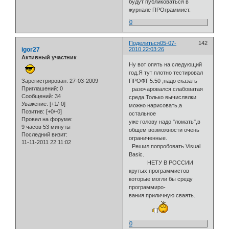
будут публиковаться в
журнале ПРОграммист.
0
Поделиться
05-07-
142
igor27
2010 22:03:26
Активный участник
Ну вот опять на следующий
год.Я тут плотно тестировал
Зарегистрирован
: 27-03-2009
ПРОФТ 5.50 ,надо сказать
Приглашений:
0
разочаровался.слабоватая
Сообщений:
34
среда.Только вычислялки
Уважение:
[+1/-0]
можно нарисовать,а
Позитив:
[+0/-0]
остальное
Провел на форуме:
уже голову надо "ломать",в
9 часов 53 минуты
общем возможности очень
Последний визит:
ограниченные.
11-11-2011 22:11:02
Решил попробовать Visual
Basic.
НЕТУ В РОССИИ
крутых программистов
которые могли бы среду
программиро-
вания приличную сваять.
0