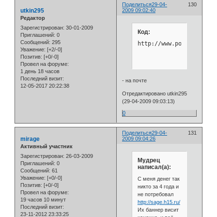
Поделиться
29-04-
130
utkin295
2009 09:02:40
Редактор
Зарегистрирован
: 30-01-2009
Код:
Приглашений:
0
Сообщений:
295
http://www.pochta.ru/do
Уважение:
[+2/-0]
Позитив:
[+0/-0]
Провел на форуме:
1 день 18 часов
Последний визит:
- на почте
12-05-2017 20:22:38
Отредактировано utkin295
(29-04-2009 09:03:13)
0
Поделиться
29-04-
131
mirage
2009 09:04:26
Активный участник
Зарегистрирован
: 26-03-2009
Мудрец
Приглашений:
0
написал(а):
Сообщений:
61
Уважение:
[+0/-0]
С меня денег так
Позитив:
[+0/-0]
никто за 4 года и
Провел на форуме:
не потребовал
19 часов 10 минут
http://sage.h15.ru/
Последний визит:
Их баннер висит
23-11-2012 23:33:25