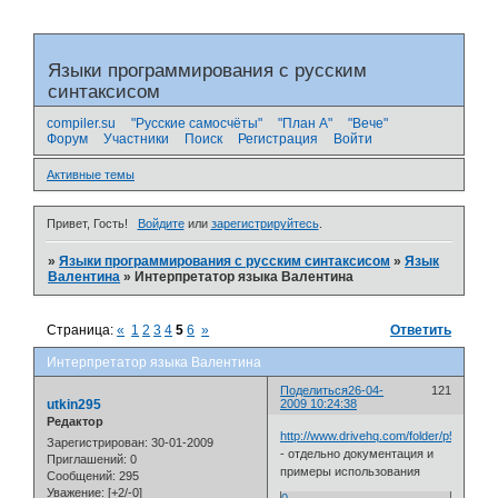
Языки программирования с русским
синтаксисом
compiler.su
"Русские самосчёты"
"План А"
"Вече"
Форум
Участники
Поиск
Регистрация
Войти
Активные темы
Привет, Гость!
Войдите
или
зарегистрируйтесь
.
»
Языки программирования с русским синтаксисом
»
Язык
Валентина
»
Интерпретатор языка Валентина
Страница:
«
1
2
3
4
5
6
»
Ответить
Интерпретатор языка Валентина
Поделиться
26-04-
121
utkin295
2009 10:24:38
Редактор
http://www.drivehq.com/folder/p5696626
Зарегистрирован
: 30-01-2009
- отдельно документация и
Приглашений:
0
примеры использования
Сообщений:
295
Уважение:
[+2/-0]