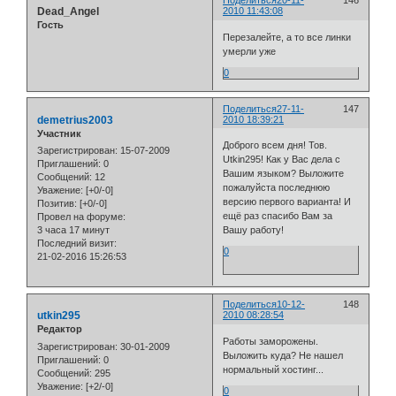
Поделиться
20-11-
146
Dead_Angel
2010 11:43:08
Гость
Перезалейте, а то все линки
умерли уже
0
Поделиться
27-11-
147
demetrius2003
2010 18:39:21
Участник
Доброго всем дня! Тов.
Зарегистрирован
: 15-07-2009
Utkin295! Как у Вас дела с
Приглашений:
0
Вашим языком? Выложите
Сообщений:
12
пожалуйста последнюю
Уважение:
[+0/-0]
версию первого варианта! И
Позитив:
[+0/-0]
ещё раз спасибо Вам за
Провел на форуме:
3 часа 17 минут
Вашу работу!
Последний визит:
0
21-02-2016 15:26:53
Поделиться
10-12-
148
utkin295
2010 08:28:54
Редактор
Работы заморожены.
Зарегистрирован
: 30-01-2009
Выложить куда? Не нашел
Приглашений:
0
нормальный хостинг...
Сообщений:
295
Уважение:
[+2/-0]
0