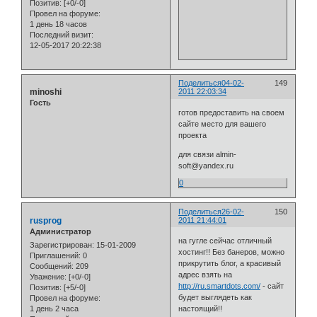
Позитив:
[+0/-0]
Провел на форуме:
1 день 18 часов
Последний визит:
12-05-2017 20:22:38
Поделиться
04-02-
149
minoshi
2011 22:03:34
Гость
готов предоставить на своем
сайте место для вашего
проекта
для связи almin-
soft@yandex.ru
0
Поделиться
26-02-
150
rusprog
2011 21:44:01
Администратор
на гугле сейчас отличный
Зарегистрирован
: 15-01-2009
хостинг!! Без банеров, можно
Приглашений:
0
прикрутить блог, а красивый
Сообщений:
209
адрес взять на
Уважение:
[+0/-0]
http://ru.smartdots.com/
- сайт
Позитив:
[+5/-0]
будет выглядеть как
Провел на форуме:
1 день 2 часа
настоящий!!