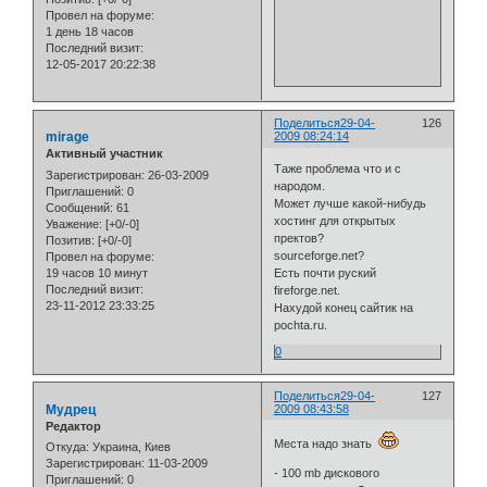
Провел на форуме:
1 день 18 часов
Последний визит:
12-05-2017 20:22:38
Поделиться
29-04-
126
mirage
2009 08:24:14
Активный участник
Таже проблема что и с
Зарегистрирован
: 26-03-2009
народом.
Приглашений:
0
Может лучше какой-нибудь
Сообщений:
61
хостинг для открытых
Уважение:
[+0/-0]
пректов?
Позитив:
[+0/-0]
sourceforge.net?
Провел на форуме:
19 часов 10 минут
Есть почти руский
Последний визит:
fireforge.net.
23-11-2012 23:33:25
Нахудой конец сайтик на
pochta.ru.
0
Поделиться
29-04-
127
Мудрец
2009 08:43:58
Редактор
Места надо знать
Откуда:
Украина, Киев
Зарегистрирован
: 11-03-2009
- 100 mb дискового
Приглашений:
0