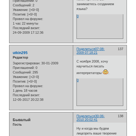
Приглашений:
0
занимаетесь созданием
Сообщений:
2
языка?
Уважение:
[+0/-0]
Позитив:
[+0/-0]
0
Провел на форуме:
1 час 22 минуты
Последний визит:
24-09-2009 17:12:36
Поделиться
07-08-
137
utkin295
2009 07:18:21
Редактор
С ноября 2008, хочу
Зарегистрирован
: 30-01-2009
научиться писать
Приглашений:
0
Сообщений:
295
интерпретаторы
.
Уважение:
[+2/-0]
0
Позитив:
[+0/-0]
Провел на форуме:
1 день 18 часов
Последний визит:
12-05-2017 20:22:38
Поделиться
30-06-
138
Бывалый
2010 20:02:41
Гость
Ну и когда мы будем
лицезреть ваше творение