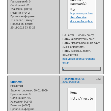
utkin295
Приглашений:
0
написал(а):
Сообщений:
61
Уважение:
[+0/-0]
Код:
Позитив:
[+0/-0]
http://www.pochta.ru/download.ph
Провел на форуме:
file=:Valentina
19 часов 10 минут
docs.rar&amp;host=utkin.pochta.
Последний визит:
23-11-2012 23:33:25
Не не так. Регишь почту.
Потом активируешь сайт.
Потом чзакачиваешь на сайт
(можно через ftp).
Потом можешь давать
ссылки типа
http://utkin.pochta.ru/cheho-
to.rar
0
Поделиться
05-06-
133
utkin295
2009 09:38:08
Редактор
Зарегистрирован
: 30-01-2009
Код:
Приглашений:
0
Сообщений:
295
http://rus.teamforum.ru
Уважение:
[+2/-0]
Позитив:
[+0/-0]
Провел на форуме: