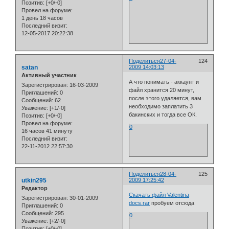
Позитив:
[+0/-0]
Провел на форуме:
1 день 18 часов
Последний визит:
12-05-2017 20:22:38
Поделиться
27-04-
124
satan
2009 14:03:13
Активный участник
А что понимать - аккаунт и
Зарегистрирован
: 16-03-2009
файл хранится 20 минут,
Приглашений:
0
после этого удаляется, вам
Сообщений:
62
необходимо заплатить 3
Уважение:
[+1/-0]
бакинских и тогда все ОК.
Позитив:
[+0/-0]
Провел на форуме:
0
16 часов 41 минуту
Последний визит:
22-11-2012 22:57:30
Поделиться
28-04-
125
utkin295
2009 17:25:42
Редактор
Скачать файл Valentina
Зарегистрирован
: 30-01-2009
docs.rar
пробуем отсюда
Приглашений:
0
Сообщений:
295
0
Уважение:
[+2/-0]
Позитив:
[+0/-0]