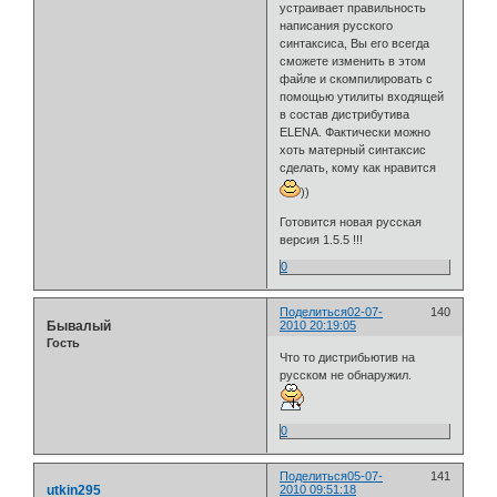
устраивает правильность
написания русского
синтаксиса, Вы его всегда
сможете изменить в этом
файле и скомпилировать с
помощью утилиты входящей
в состав дистрибутива
ELENA. Фактически можно
хоть матерный синтаксис
сделать, кому как нравится
))
Готовится новая русская
версия 1.5.5 !!!
0
Поделиться
02-07-
140
Бывалый
2010 20:19:05
Гость
Что то дистрибьютив на
русском не обнаружил.
0
Поделиться
05-07-
141
utkin295
2010 09:51:18