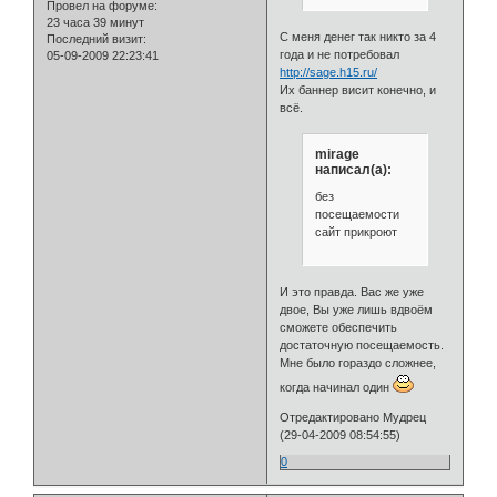
Провел на форуме:
23 часа 39 минут
С меня денег так никто за 4
Последний визит:
года и не потребовал
05-09-2009 22:23:41
http://sage.h15.ru/
Их баннер висит конечно, и
всё.
mirage
написал(а):
без
посещаемости
сайт прикроют
И это правда. Вас же уже
двое, Вы уже лишь вдвоём
сможете обеспечить
достаточную посещаемость.
Мне было гораздо сложнее,
когда начинал один
Отредактировано Мудрец
(29-04-2009 08:54:55)
0