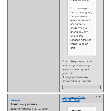
конечно, и всё.
...
И это правда.
Вас же уже двое,
Вы уже лишь
вдвоём сможете
обеспечить
достаточную
посещаемость.
Мне было
гораздо сложнее,
когда начинал
один
То что будет лежать на
sourcefoge-е и полгода
пролежит и не куда не
денется.
А поддерживать это
искусственно - зачем?
0
Поделиться
29-04-
132
mirage
2009 09:09:06
Активный участник
Зарегистрирован
: 26-03-2009