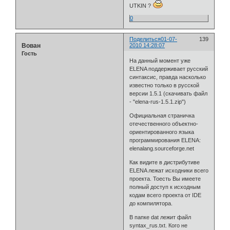
UTKIN ?
0
Поделиться
01-07-
139
Вован
2010 14:28:07
Гость
На данный момент уже
ELENA поддерживает русский
синтаксис, правда насколько
известно только в русской
версии 1.5.1 (скачивать файл
- "elena-rus-1.5.1.zip")
Официальная страничка
отечественного объектно-
ориентированного языка
программирования ELENA:
elenalang.sourceforge.net
Как видите в дистрибутиве
ELENA лежат исходники всего
проекта. Тоесть Вы имеете
полный доступ к исходным
кодам всего проекта от IDE
до компилятора.
В папке dat лежит файл
syntax_rus.txt. Кого не