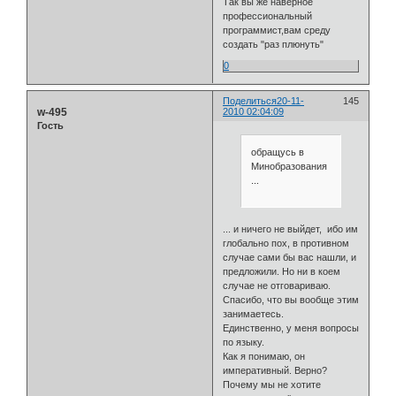
Так вы же наверное
профессиональный
программист,вам среду
создать "раз плюнуть"
0
Поделиться
20-11-
145
w-495
2010 02:04:09
Гость
обращусь в
Минобразования
...
... и ничего не выйдет, ибо им
глобально пох, в противном
случае сами бы вас нашли, и
предложили. Но ни в коем
случае не отговариваю.
Спасибо, что вы вообще этим
занимаетесь.
Единственно, у меня вопросы
по языку.
Как я понимаю, он
императивный. Верно?
Почему мы не хотите