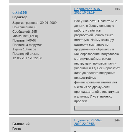
Поделиться
15-07-
143
utkin295
2010 10:32:19
Редактор
Все у нас есть. Платите мне
Зарегистрирован
: 30-01-2009
деньги, я брошу основную
Приглашений:
0
работу и займусь
Сообщений:
295
разработкой нового языка
Уважение:
[+2/-0]
вплотную. Найму команду,
Позитив:
[+0/-0]
разверну компанию по
Провел на форуме:
1 день 18 часов
продвижению, обращусь в
Последний визит:
Минобразования, подготовлю
12-05-2017 20:22:38
методический материал -
инструкции, примеры, книги,
учебники и т.д. Весь проект от
слов до полного внедрения
при достойном
финансировании займет лет
5 и то из-за дремучести
преподавателей в институтах
и школах. И усе, никаких
проблем.
0
Поделиться
17-07-
144
Бывалый
2010 22:27:56
Гость