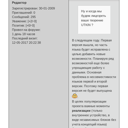
Редактор
Зарегистрирован
: 30-01-2009
Ну и когда мы
Приглашений:
0
будем лицезреть
Сообщений:
295
ваше творение
Уважение:
[+2/-0]
UTKIN ?
Позитив:
[+0/-0]
Провел на форуме:
1 день 18 часов
Последний визит:
В следующем году. Первая
12-05-2017 20:22:38
версия вышла, но часть
языка будет исправлена с
целью добавить новые
возможности. Планирую ряд
возможностей еще более
упрощающие работу с
данными. Основная
проблема в несовместимости
языков первой и второй
версии. Поэтому первая
версия не будет выпущена
.
В целях популяризации
проекта важные моменты
реализации
(только
внутреннее устройство, в
виде независимых блоков без
учета концепций языка)