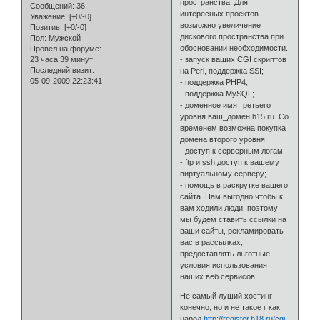
пространства. Для
Сообщений:
36
интересных проектов
Уважение:
[+0/-0]
возможно увеличение
Позитив:
[+0/-0]
дискового пространства при
Пол:
Мужской
обосновании необходимости.
Провел на форуме:
23 часа 39 минут
- запуск ваших CGI скриптов
Последний визит:
на Perl, поддержка SSI;
05-09-2009 22:23:41
- поддержка PHP4;
- поддержка MySQL;
- доменное имя третьего
уровня ваш_домен.h15.ru. Со
временем возможна покупка
домена второго уровня.
- доступ к серверным логам;
- ftp и ssh доступ к вашему
виртуальному серверу;
- помощь в раскрутке вашего
сайта. Нам выгодно чтобы к
вам ходили люди, поэтому
мы будем ставить ссылки на
ваши сайты, рекламировать
вас в рассылках,
предоставлять льготные
условия использования
наших веб сервисов.
Не самый луший хостинг
конечно, но и не такое г как
народ
http://register.h18.ru/cgi-