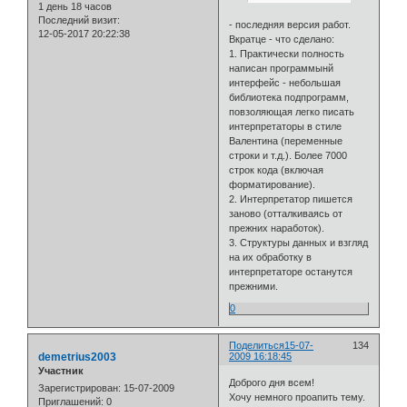
1 день 18 часов
Последний визит:
- последняя версия работ.
12-05-2017 20:22:38
Вкратце - что сделано:
1. Практически полность
написан программынй
интерфейс - небольшая
библиотека подпрограмм,
повзоляющая легко писать
интерпретаторы в стиле
Валентина (переменные
строки и т.д.). Более 7000
строк кода (включая
форматирование).
2. Интерпретатор пишется
заново (отталкиваясь от
прежних наработок).
3. Структуры данных и взгляд
на их обработку в
интерпретаторе останутся
прежними.
0
Поделиться
15-07-
134
demetrius2003
2009 16:18:45
Участник
Доброго дня всем!
Зарегистрирован
: 15-07-2009
Хочу немного проапить тему.
Приглашений:
0