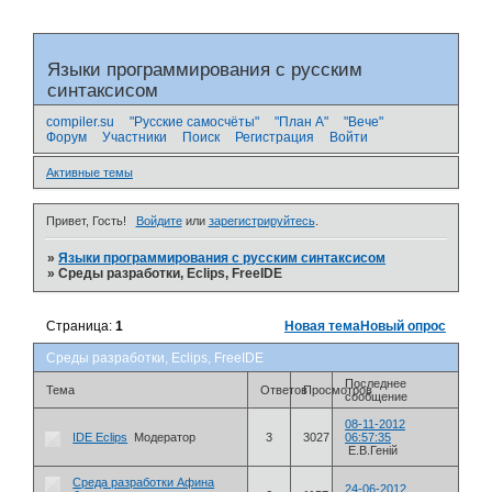
Языки программирования с русским
синтаксисом
compiler.su
"Русские самосчёты"
"План А"
"Вече"
Форум
Участники
Поиск
Регистрация
Войти
Активные темы
Привет, Гость!
Войдите
или
зарегистрируйтесь
.
»
Языки программирования с русским синтаксисом
»
Среды разработки, Eclips, FreeIDE
Страница:
1
Новая тема
Новый опрос
Среды разработки, Eclips, FreeIDE
Последнее
Тема
Ответов
Просмотров
сообщение
08-11-2012
IDE Eclips
Модератор
3
3027
06:57:35
Е.В.Геній
Среда разработки Афина
24-06-2012