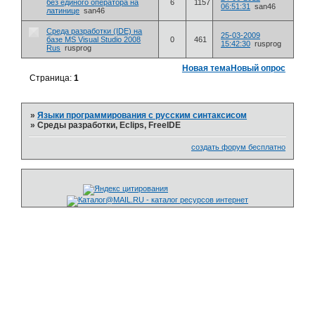
без единого оператора на
6
1157
06:51:31
san46
латинице
san46
Среда разработки (IDE) на
25-03-2009
базе MS Visual Studio 2008
0
461
15:42:30
rusprog
Rus
rusprog
Новая тема
Новый опрос
Страница:
1
»
Языки программирования с русским синтаксисом
»
Среды разработки, Eclips, FreeIDE
создать форум бесплатно